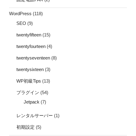
WordPress
(118)
SEO
(9)
twentyfifteen
(15)
twentyfourteen
(4)
twentyseventeen
(8)
twentysixteen
(3)
WP初級Tips
(13)
プラグイン
(54)
Jetpack
(7)
レンタルサーバー
(1)
初期設定
(5)