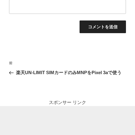
投
前
前
稿
の
楽天UN-LIMIT SIMカードのみMNPをPixel 3aで使う
ナ
投
ビ
稿
ゲ
ー
スポンサー リンク
シ
ョ
ン