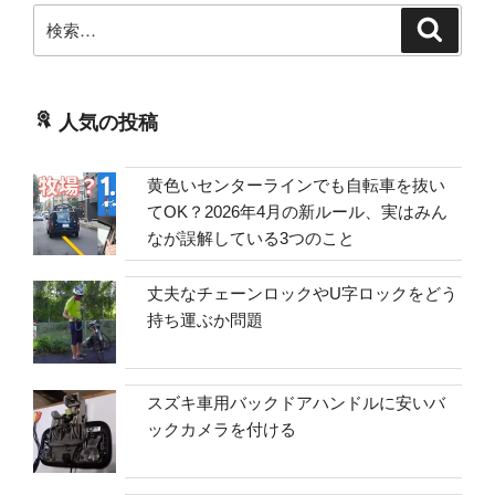
検
検
索
索:
人気の投稿
黄色いセンターラインでも自転車を抜い
てOK？2026年4月の新ルール、実はみん
なが誤解している3つのこと
丈夫なチェーンロックやU字ロックをどう
持ち運ぶか問題
スズキ車用バックドアハンドルに安いバ
ックカメラを付ける