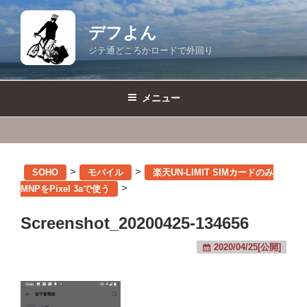
コ
ン
デフよん
テ
ジテ通どころかロードで外回り
ン
ツ
へ
メニュー
ス
キ
ッ
プ
>
>
SOHO
モバイル
楽天UN-LIMIT SIMカードのみ
>
MNPをPixel 3aで使う
Screenshot_20200425-134656
2020/04/25[公開]