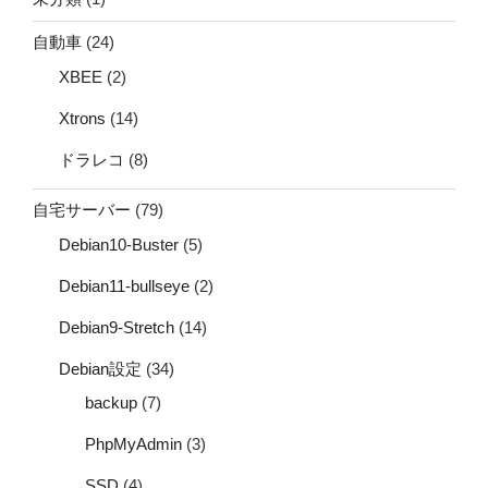
自動車
(24)
XBEE
(2)
Xtrons
(14)
ドラレコ
(8)
自宅サーバー
(79)
Debian10-Buster
(5)
Debian11-bullseye
(2)
Debian9-Stretch
(14)
Debian設定
(34)
backup
(7)
PhpMyAdmin
(3)
SSD
(4)