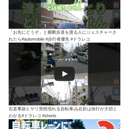
「お先にどうぞ」と横断歩道を渡る人にジェスチャーさ
れたら#automobile #歩行者優先 #ドラレコ
右直事故ヒヤリ突然現れる自転車
右折は徐行が大切と
わかる#ドラレコ #shorts