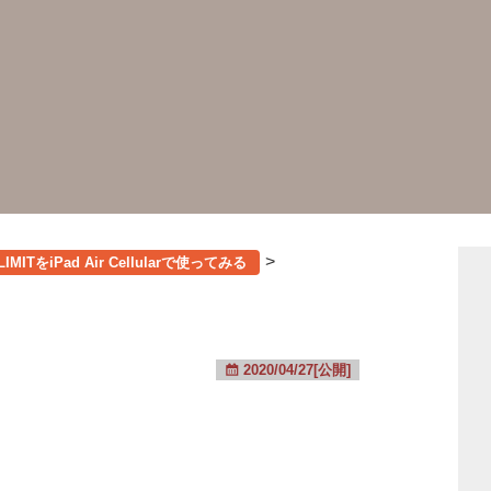
>
MITをiPad Air Cellularで使ってみる
2020/04/27[公開]