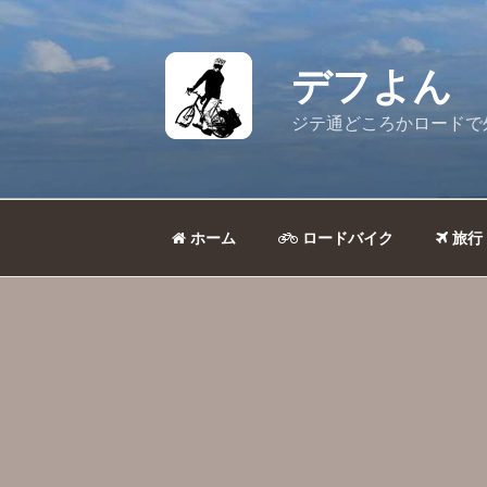
コ
ン
テ
デフよん
ン
ツ
ジテ通どころかロードで
へ
ス
キ
ッ
ホーム
ロードバイク
旅行
プ