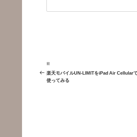
投
前
前
稿
の
楽天モバイルUN-LIMITをiPad Air Cellular
投
使ってみる
ナ
稿
ビ
ゲ
ー
シ