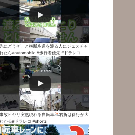
先にどうぞ」と横断歩道を渡る人にジェスチャ
れたら#automobile #歩行者優先 #ドラレコ
事故ヒヤリ突然現れる自転車
右折は徐行が大
わかる#ドラレコ #shorts