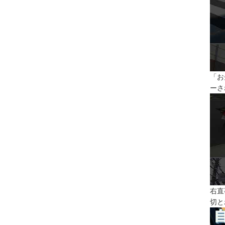
「お
ーさ
右直
切と