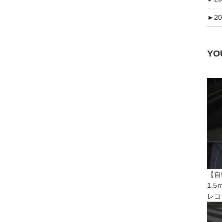
►
20
Y
【自
1.
レコ