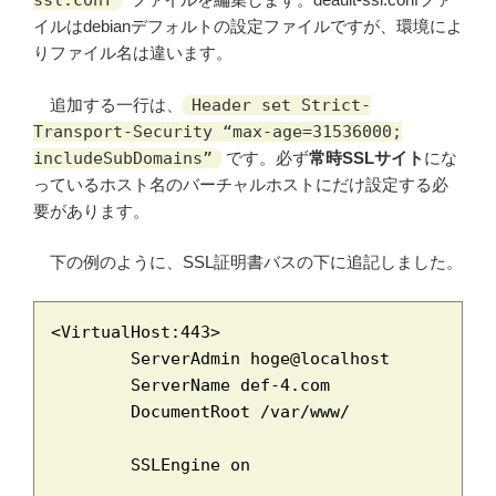
ssl.conf
イルはdebianデフォルトの設定ファイルですが、環境によ
りファイル名は違います。
追加する一行は、
Header set Strict-
Transport-Security “max-age=31536000;
includeSubDomains”
です。必ず
常時SSLサイト
にな
っているホスト名のバーチャルホストにだけ設定する必
要があります。
下の例のように、SSL証明書バスの下に追記しました。
<VirtualHost:443>

	ServerAdmin hoge@localhost

	ServerName def-4.com

	DocumentRoot /var/www/

	SSLEngine on
