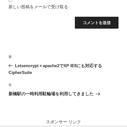
新しい投稿をメールで受け取る
投
前
前
稿
の
Letsencrypt＋apache2でXP IE8にも対応する
ナ
投
CipherSuite
ビ
稿
ゲ
次
次
の
ー
新橋駅の一時利用駐輪場を利用してきました
投
シ
稿
ョ
ン
スポンサー リンク