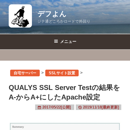
コ
ン
デフよん
テ
ジテ通どころかロードで外回り
ン
ツ
へ
メニュー
ス
キ
ッ
プ
>
>
自宅サーバー
SSLサイト設置
QUALYS SSL Server Testの結果を
A-からA+にしたApache設定
2017/05/22[公開]
2019/11/18[最終更新]