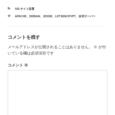
カ
SSLサイト設置
テ
タ
APACHE
、
DEBIAN
、
JESSIE
、
LETSENCRYPT
、
自宅サーバー
ゴ
グ
リ
ー
コメントを残す
メールアドレスが公開されることはありません。
※
が付
いている欄は必須項目です
コメント
※