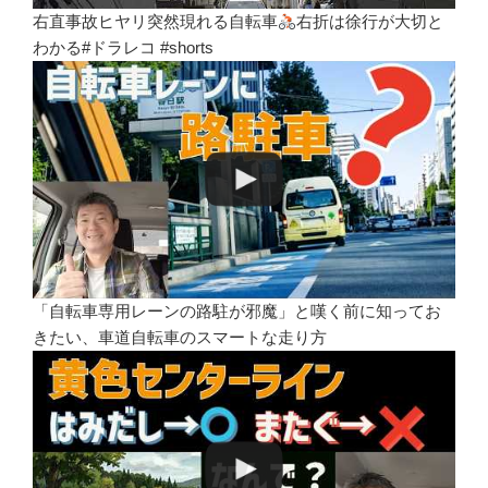
右直事故ヒヤリ突然現れる自転車
右折は徐行が大切と
わかる#ドラレコ #shorts
「自転車専用レーンの路駐が邪魔」と嘆く前に知ってお
きたい、車道自転車のスマートな走り方