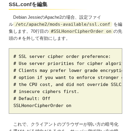
SSL.confを編集
Debian JessieのApache2の場合、設定ファイ
ル
/etc/apache2/mods-available/ssl.conf
を編
集します。70行目の
#SSLHonorCipherOrder on
の先
頭の＃を外して有効にします。
# SSL server cipher order preference:

# Use server priorities for cipher algorithm 
# Clients may prefer lower grade encryption. 
# option if you want to enforce stronger encr
# the CPU cost, and did not override SSLCiphe
# insecure ciphers first.

# Default: Off

SSLHonorCipherOrder on
これで、クライアントのブラウザーが弱い方の暗号化