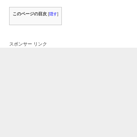
このページの目次
[
隠す
]
スポンサー リンク