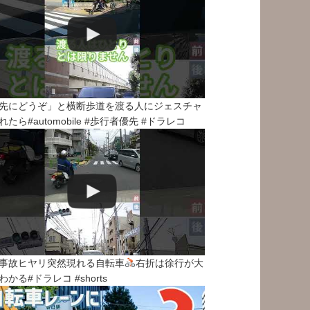
先にどうぞ」と横断歩道を渡る人にジェスチャ
れたら#automobile #歩行者優先 #ドラレコ
事故ヒヤリ突然現れる自転車
右折は徐行が大
わかる#ドラレコ #shorts