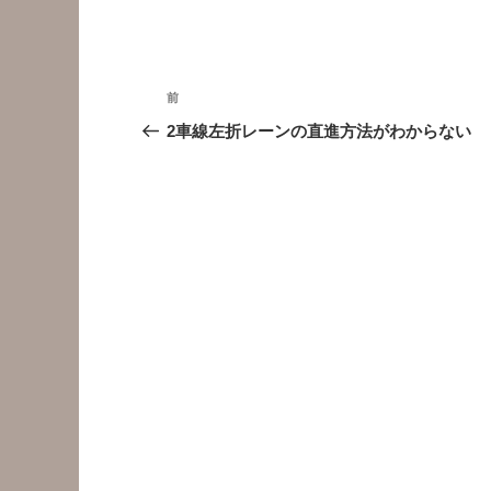
投
前
前
稿
の
2車線左折レーンの直進方法がわからない
投
ナ
稿
ビ
ゲ
ー
シ
ョ
ン