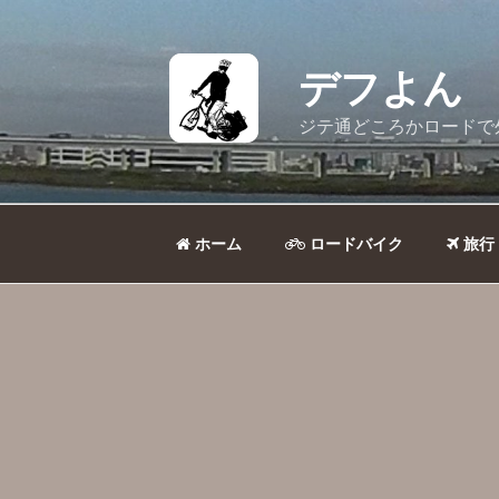
コ
ン
テ
デフよん
ン
ツ
ジテ通どころかロードで
へ
ス
キ
ッ
ホーム
ロードバイク
旅行
プ