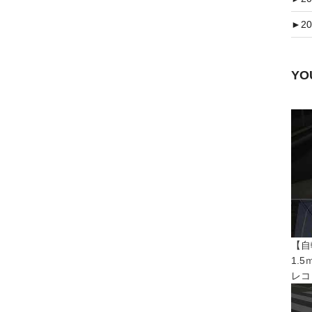
►
20
Y
【自
1.
レコ