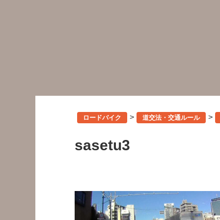
>
>
ロードバイク
道交法・交通ルール
sasetu3