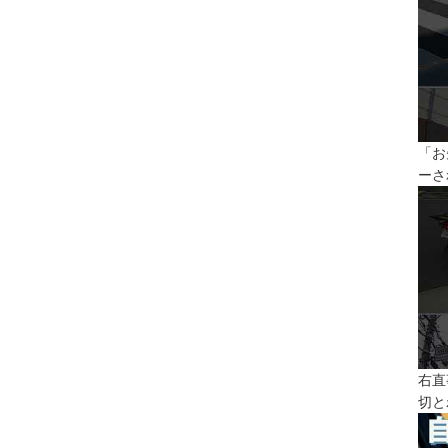
「お
ーさ
右直
切と