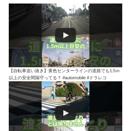
【自転車追い抜き】黄色センターラインの道路でも1.5ｍ
以上の安全間隔守ってる？ #automobile #ドラレコ