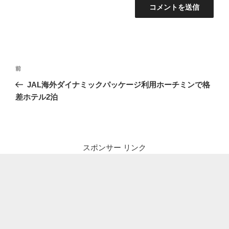
投
前
前
稿
の
JAL海外ダイナミックパッケージ利用ホーチミンで格
ナ
投
差ホテル2泊
ビ
稿
ゲ
ー
シ
スポンサー リンク
ョ
ン