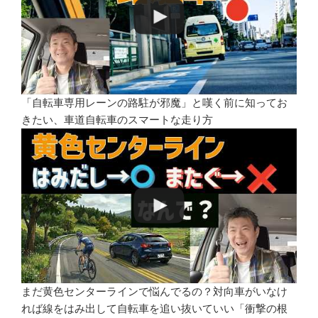
「自転車専用レーンの路駐が邪魔」と嘆く前に知ってお
きたい、車道自転車のスマートな走り方
まだ黄色センターラインで悩んでるの？対向車がいなけ
れば線をはみ出して自転車を追い抜いていい「衝撃の根