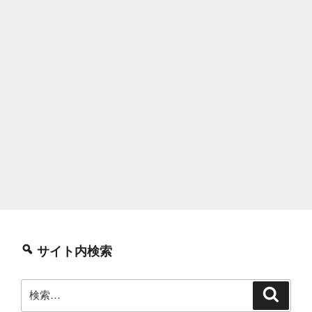
サイト内検索
検
検
索
索: