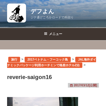
コ
ン
デフよん
テ
ジテ通どころかロードで外回り
ン
ツ
へ
メニュー
ス
キ
ッ
プ
>
>
旅行
2017ベトナム・フーコック島
JAL海外ダイ
>
ナミックパッケージ利用ホーチミンで格差ホテル2泊
reverie-saigon16
2017/03/12[公開]