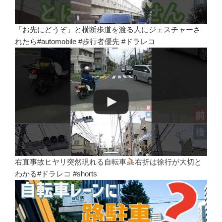
「お先にどうぞ」と横断歩道を渡る人にジェスチャーさ
れたら#automobile #歩行者優先 #ドラレコ
右直事故ヒヤリ突然現れる自転車
右折は徐行が大切と
わかる#ドラレコ #shorts