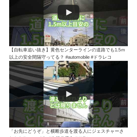
【自転車追い抜き】黄色センターラインの道路でも1.5ｍ
以上の安全間隔守ってる？ #automobile #ドラレコ
「お先にどうぞ」と横断歩道を渡る人にジェスチャーさ