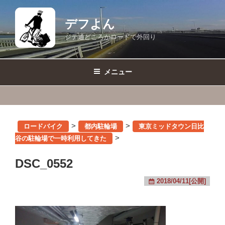
コ
ン
デフよん
テ
ジテ通どころかロードで外回り
ン
ツ
へ
メニュー
ス
キ
ッ
プ
>
>
ロードバイク
都内駐輪場
東京ミッドタウン日比
>
谷の駐輪場で一時利用してきた
DSC_0552
2018/04/11[公開]