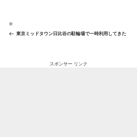
投
前
前
稿
の
東京ミッドタウン日比谷の駐輪場で一時利用してきた
ナ
投
ビ
稿
ゲ
ー
スポンサー リンク
シ
ョ
ン