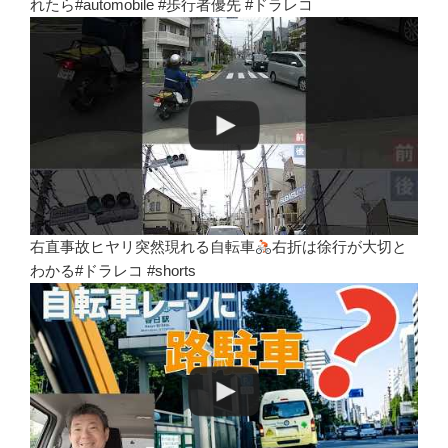
れたら#automobile #歩行者優先 #ドラレコ
右直事故ヒヤリ突然現れる自転車
右折は徐行が大切と
わかる#ドラレコ #shorts