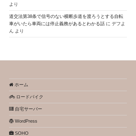
より
道交法第38条で信号のない横断歩道を渡ろうとする自転
車がいたら車両には停止義務があるとわかる話
に
デフよ
ん
より
ホーム
ロードバイク
自宅サーバー
WordPress
SOHO