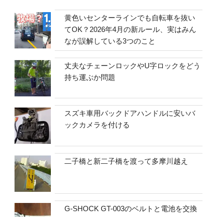
黄色いセンターラインでも自転車を抜い
てOK？2026年4月の新ルール、実はみん
なが誤解している3つのこと
丈夫なチェーンロックやU字ロックをどう
持ち運ぶか問題
スズキ車用バックドアハンドルに安いバ
ックカメラを付ける
二子橋と新二子橋を渡って多摩川越え
G-SHOCK GT-003のベルトと電池を交換