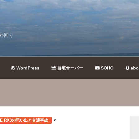
外回り
WordPress
自宅サーバー
SOHO
abo
>
CAPE RX3の思い出と交通事故