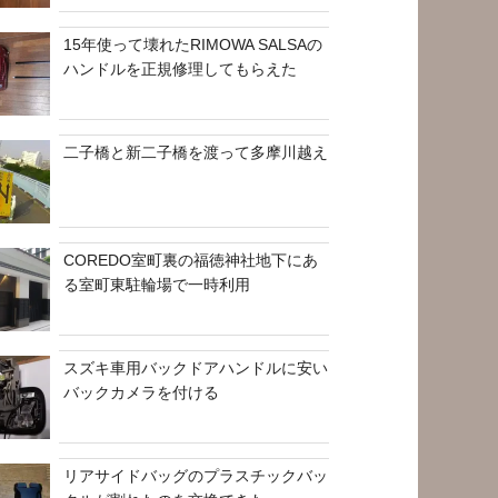
15年使って壊れたRIMOWA SALSAの
ハンドルを正規修理してもらえた
二子橋と新二子橋を渡って多摩川越え
COREDO室町裏の福徳神社地下にあ
る室町東駐輪場で一時利用
スズキ車用バックドアハンドルに安い
バックカメラを付ける
リアサイドバッグのプラスチックバッ