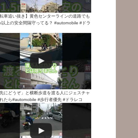
転車追い抜き】黄色センターラインの道路でも
5ｍ以上の安全間隔守ってる？ #automobile #ドラ
先にどうぞ」と横断歩道を渡る人にジェスチャ
れたら#automobile #歩行者優先 #ドラレコ