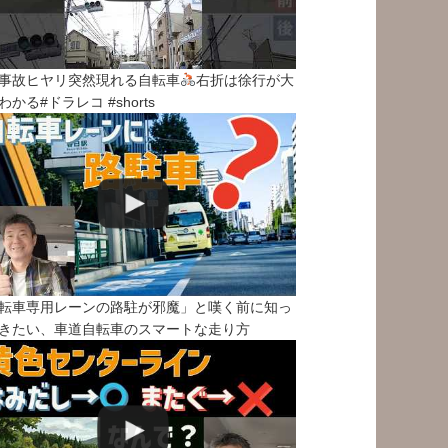
事故ヒヤリ突然現れる自転車
右折は徐行が大
わかる#ドラレコ #shorts
転車専用レーンの路駐が邪魔」と嘆く前に知っ
きたい、車道自転車のスマートな走り方