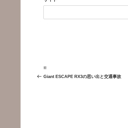
投
前
前
稿
の
Giant ESCAPE RX3の思い出と交通事故
投
ナ
稿
ビ
ゲ
ー
シ