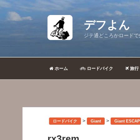
コ
ン
テ
デフよん
ン
ツ
ジテ通どころかロードで
へ
ス
キ
ッ
ホーム
ロードバイク
旅行
プ
>
>
ロードバイク
Giant
Giant ES
rx3rem