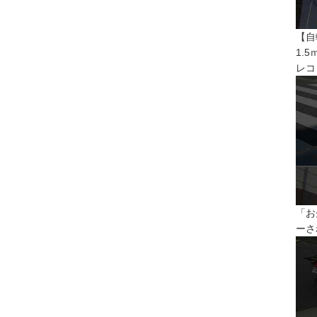
【自
1.
レコ
「お
ーさ