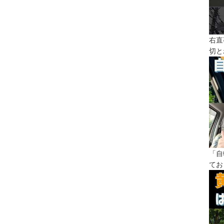
右直
切と
「自
てお