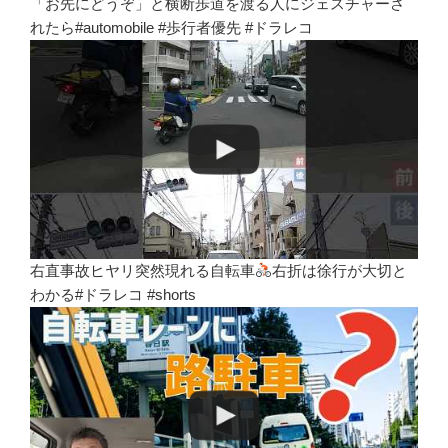
「お先にどうぞ」と横断歩道を渡る人にジェスチャーさ
れたら#automobile #歩行者優先 #ドラレコ
右直事故ヒヤリ突然現れる自転車
右折は徐行が大切と
わかる#ドラレコ #shorts