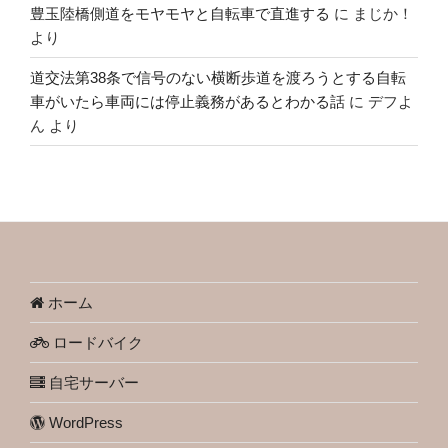
豊玉陸橋側道をモヤモヤと自転車で直進する
に
まじか！
より
道交法第38条で信号のない横断歩道を渡ろうとする自転
車がいたら車両には停止義務があるとわかる話
に
デフよ
ん
より
ホーム
ロードバイク
自宅サーバー
WordPress