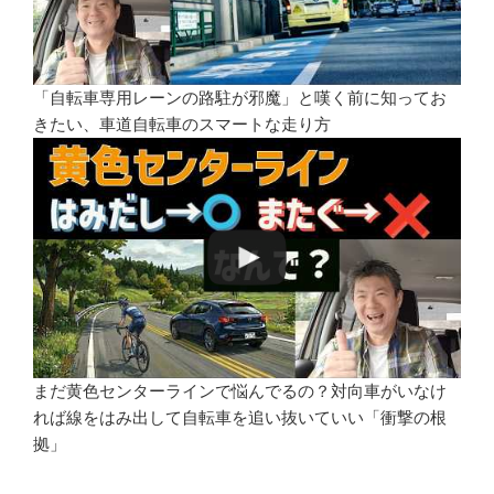
「自転車専用レーンの路駐が邪魔」と嘆く前に知ってお
きたい、車道自転車のスマートな走り方
まだ黄色センターラインで悩んでるの？対向車がいなけ
れば線をはみ出して自転車を追い抜いていい「衝撃の根
拠」