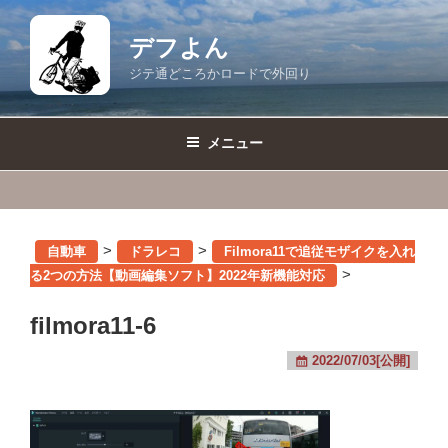
コ
ン
デフよん
テ
ジテ通どころかロードで外回り
ン
ツ
へ
メニュー
ス
キ
ッ
プ
>
>
自動車
ドラレコ
Filmora11で追従モザイクを入れ
>
る2つの方法【動画編集ソフト】2022年新機能対応
filmora11-6
2022/07/03[公開]