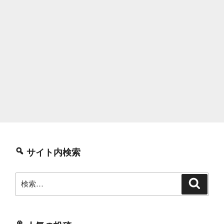
サイト内検索
検
検
索
索: