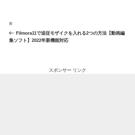
投
前
前
稿
の
Filmora11で追従モザイクを入れる2つの方法【動画編
ナ
投
集ソフト】2022年新機能対応
ビ
稿
ゲ
ー
シ
スポンサー リンク
ョ
ン