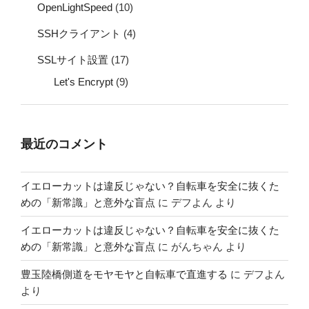
OpenLightSpeed
(10)
SSHクライアント
(4)
SSLサイト設置
(17)
Let's Encrypt
(9)
最近のコメント
イエローカットは違反じゃない？自転車を安全に抜くた
めの「新常識」と意外な盲点
に
デフよん
より
イエローカットは違反じゃない？自転車を安全に抜くた
めの「新常識」と意外な盲点
に
がんちゃん
より
豊玉陸橋側道をモヤモヤと自転車で直進する
に
デフよん
より