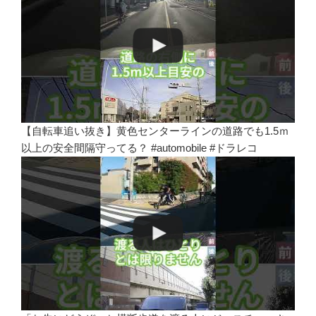
【自転車追い抜き】黄色センターラインの道路でも1.5ｍ
以上の安全間隔守ってる？ #automobile #ドラレコ