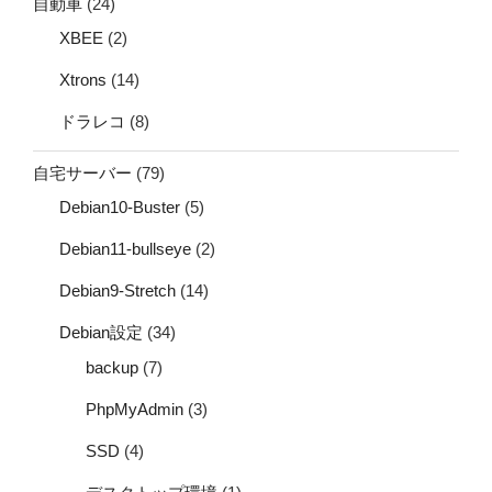
自動車
(24)
XBEE
(2)
Xtrons
(14)
ドラレコ
(8)
自宅サーバー
(79)
Debian10-Buster
(5)
Debian11-bullseye
(2)
Debian9-Stretch
(14)
Debian設定
(34)
backup
(7)
PhpMyAdmin
(3)
SSD
(4)