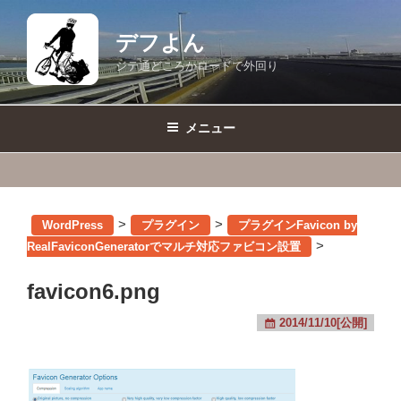
コ
ン
デフよん
テ
ジテ通どころかロードで外回り
ン
ツ
へ
メニュー
ス
キ
ッ
プ
>
>
WordPress
プラグイン
プラグインFavicon by
>
RealFaviconGeneratorでマルチ対応ファビコン設置
favicon6.png
2014/11/10[公開]