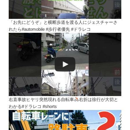
「お先にどうぞ」と横断歩道を渡る人にジェスチャーさ
れたら#automobile #歩行者優先 #ドラレコ
右直事故ヒヤリ突然現れる自転車
右折は徐行が大切と
わかる#ドラレコ #shorts