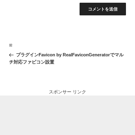
投
前
前
稿
の
プラグインFavicon by RealFaviconGeneratorでマル
ナ
投
チ対応ファビコン設置
ビ
稿
ゲ
ー
シ
スポンサー リンク
ョ
ン