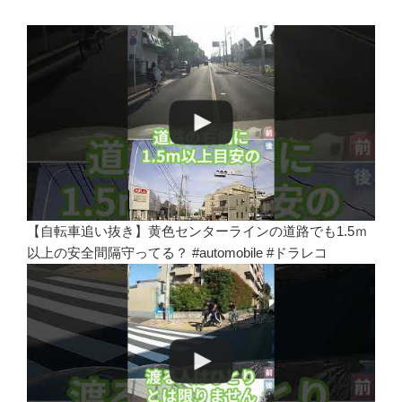
【自転車追い抜き】黄色センターラインの道路でも1.5ｍ
以上の安全間隔守ってる？ #automobile #ドラレコ