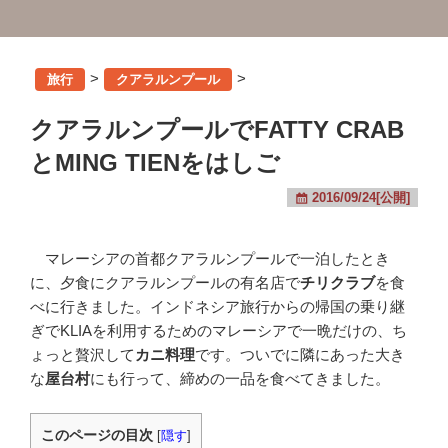
>
>
旅行
クアラルンプール
クアラルンプールでFATTY CRAB
とMING TIENをはしご
2016/09/24[公開]
マレーシアの首都クアラルンプールで一泊したとき
に、夕食にクアラルンプールの有名店で
チリクラブ
を食
べに行きました。インドネシア旅行からの帰国の乗り継
ぎでKLIAを利用するためのマレーシアで一晩だけの、ち
ょっと贅沢して
カニ料理
です。ついでに隣にあった大き
な
屋台村
にも行って、締めの一品を食べてきました。
このページの目次
[
隠す
]