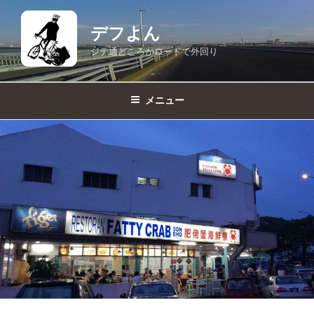
コ
ン
デフよん
テ
ジテ通どころかロードで外回り
ン
ツ
へ
メニュー
ス
キ
ッ
プ