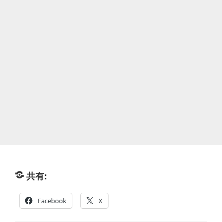
共有:
Facebook
X