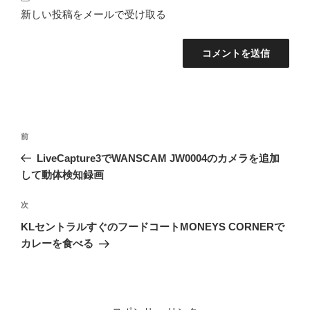
新しい投稿をメールで受け取る
投
前
前
稿
の
LiveCapture3でWANSCAM JW0004のカメラを追加
ナ
投
して動体検知録画
ビ
稿
ゲ
次
次
の
ー
KLセントラルすぐのフードコートMONEYS CORNERで
投
シ
カレーを食べる
稿
ョ
ン