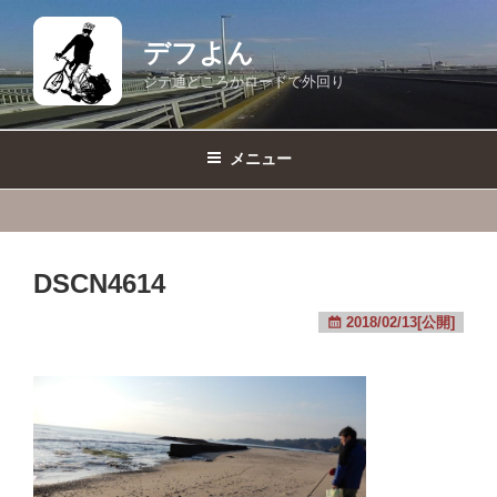
コ
ン
デフよん
テ
ジテ通どころかロードで外回り
ン
ツ
へ
メニュー
ス
キ
ッ
プ
DSCN4614
2018/02/13[公開]