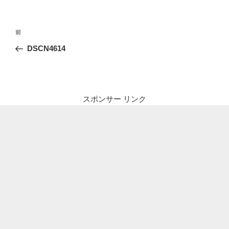
投
前
前
稿
の
DSCN4614
ナ
投
ビ
稿
ゲ
ー
スポンサー リンク
シ
ョ
ン