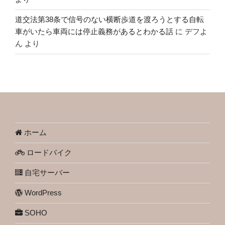
道交法第38条で信号のない横断歩道を渡ろうとする自転
車がいたら車両には停止義務があるとわかる話
に
デフよ
ん
より
ホーム
ロードバイク
自宅サーバー
WordPress
SOHO