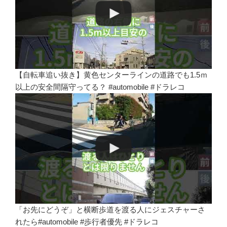
【自転車追い抜き】黄色センターラインの道路でも1.5ｍ
以上の安全間隔守ってる？ #automobile #ドラレコ
「お先にどうぞ」と横断歩道を渡る人にジェスチャーさ
れたら#automobile #歩行者優先 #ドラレコ