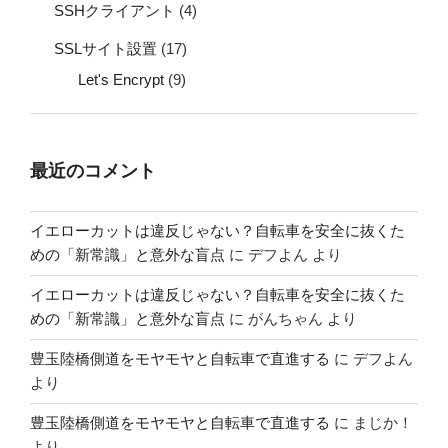
SSHクライアント
(4)
SSLサイト設置
(17)
Let's Encrypt
(9)
最近のコメント
イエローカットは違反じゃない？自転車を安全に抜くた
めの「新常識」と意外な盲点
に
デフよん
より
イエローカットは違反じゃない？自転車を安全に抜くた
めの「新常識」と意外な盲点
に
がんちゃん
より
豊玉陸橋側道をモヤモヤと自転車で直進する
に
デフよん
より
豊玉陸橋側道をモヤモヤと自転車で直進する
に
まじか！
より