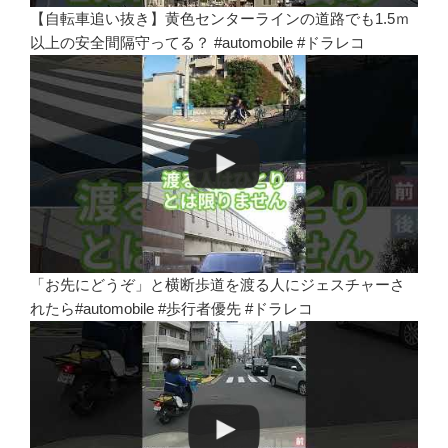
【自転車追い抜き】黄色センターラインの道路でも1.5ｍ
以上の安全間隔守ってる？ #automobile #ドラレコ
「お先にどうぞ」と横断歩道を渡る人にジェスチャーさ
れたら#automobile #歩行者優先 #ドラレコ