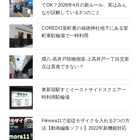
てOK？2026年4月の新ルール、実はみん
なが誤解している3つのこと
COREDO室町裏の福徳神社地下にある室
町東駐輪場で一時利用
環八-高井戸陸橋側道-上高井戸一丁目交差
点は直進できない？
東新宿駅すぐイーストサイドスクエア一
時利用駐輪場
Filmora11で追従モザイクを入れる2つの方
法【動画編集ソフト】2022年新機能対応