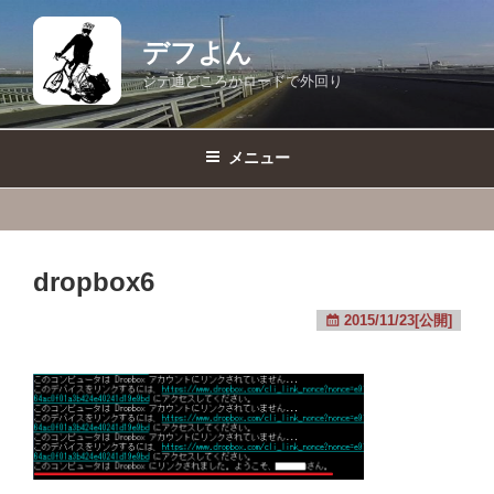
コ
ン
デフよん
テ
ジテ通どころかロードで外回り
ン
ツ
へ
メニュー
ス
キ
ッ
プ
dropbox6
2015/11/23[公開]