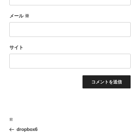
メール
※
サイト
投
前
前
稿
の
dropbox6
ナ
投