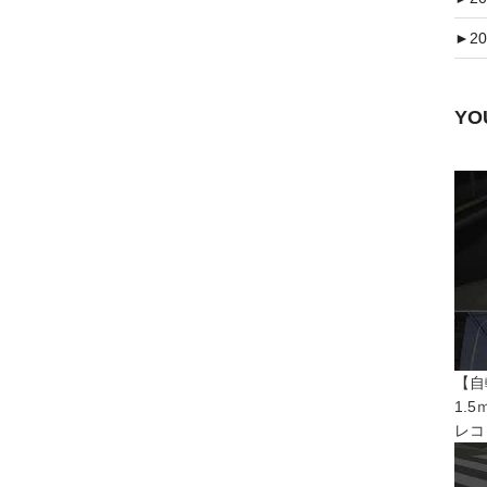
►
20
Y
【自
1.
レコ