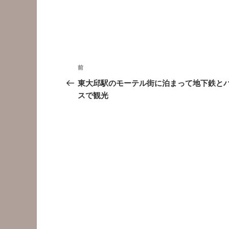
投
前
前
稿
の
東大邱駅のモーテル街に泊まって地下鉄と
投
スで観光
ナ
稿
ビ
ゲ
ー
シ
ョ
ン