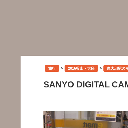
>
>
旅行
2016釜山・大邱
東大邱駅の
SANYO DIGITAL C