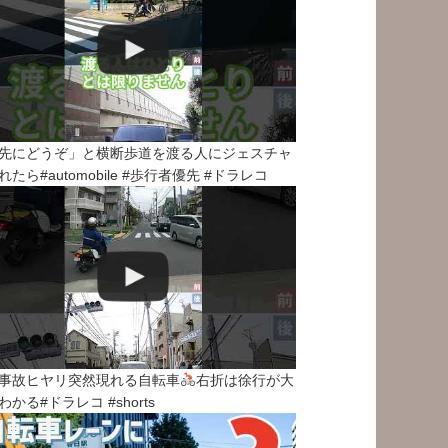
先にどうぞ」と横断歩道を渡る人にジェスチャ
れたら#automobile #歩行者優先 #ドラレコ
事故ヒヤリ突然現れる自転車
右折は徐行が大
わかる#ドラレコ #shorts