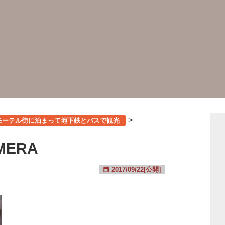
>
モーテル街に泊まって地下鉄とバスで観光
AMERA
2017/09/22[公開]