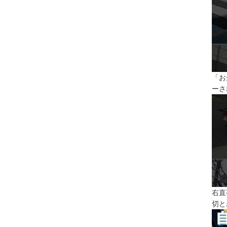
「お
ーさ
右直
切と