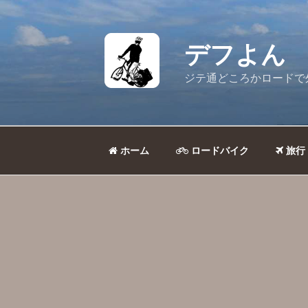
コ
ン
テ
デフよん
ン
ツ
ジテ通どころかロードで
へ
ス
キ
ッ
ホーム
ロードバイク
旅行
プ