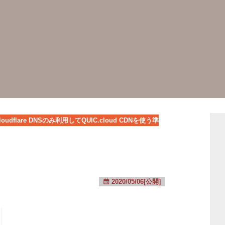
loudflare DNSのみ利用してQUIC.cloud CDNを使う準
2020/05/06[公開]