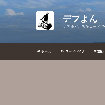
コ
ン
テ
デフよん
ン
ツ
ジテ通どころかロードで
へ
ス
キ
ッ
ホーム
ロードバイク
旅行
プ