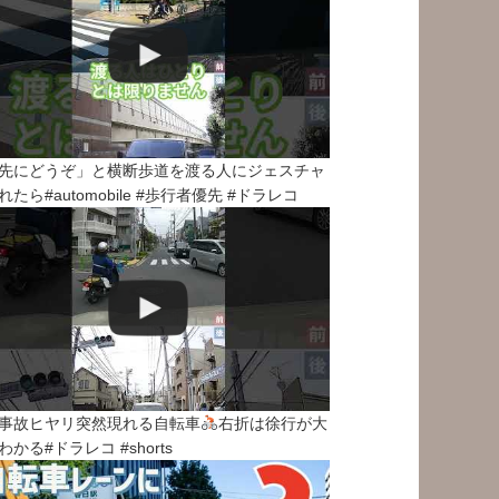
先にどうぞ」と横断歩道を渡る人にジェスチャ
れたら#automobile #歩行者優先 #ドラレコ
事故ヒヤリ突然現れる自転車
右折は徐行が大
わかる#ドラレコ #shorts