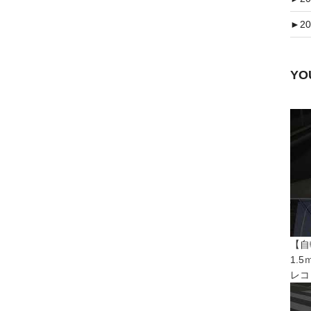
►
20
Y
【自
1.
レコ