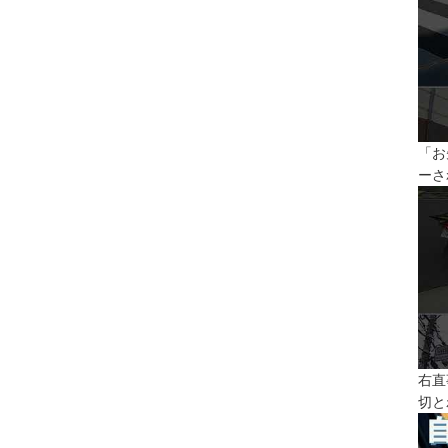
「お
ーさ
右直
切と