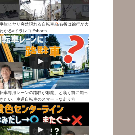
事故ヒヤリ突然現れる自転車
右折は徐行が大
わかる#ドラレコ #shorts
転車専用レーンの路駐が邪魔」と嘆く前に知っ
きたい、車道自転車のスマートな走り方