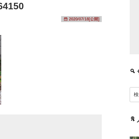
64150
2020/07/18[公開]
検
索: