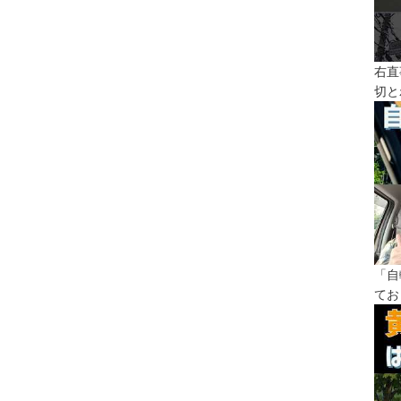
右直
切と
「自
てお