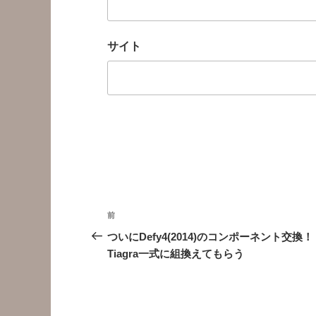
サイト
投
前
前
稿
の
ついにDefy4(2014)のコンポーネント交換！
投
Tiagra一式に組換えてもらう
ナ
稿
ビ
ゲ