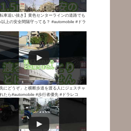
転車追い抜き】黄色センターラインの道路でも
5ｍ以上の安全間隔守ってる？ #automobile #ドラ
先にどうぞ」と横断歩道を渡る人にジェスチャ
れたら#automobile #歩行者優先 #ドラレコ