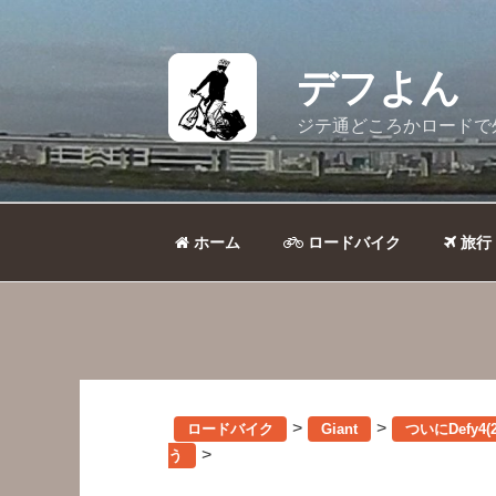
コ
ン
テ
デフよん
ン
ツ
ジテ通どころかロードで
へ
ス
キ
ッ
ホーム
ロードバイク
旅行
プ
>
>
ロードバイク
Giant
ついにDefy4
>
う