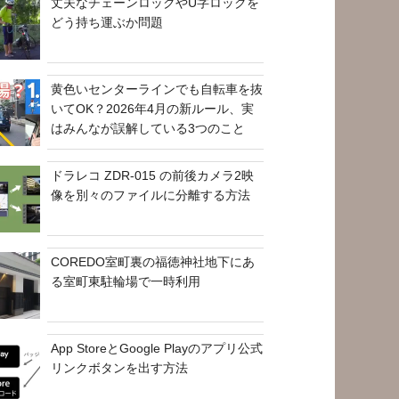
丈夫なチェーンロックやU字ロックを
どう持ち運ぶか問題
黄色いセンターラインでも自転車を抜
いてOK？2026年4月の新ルール、実
はみんなが誤解している3つのこと
ドラレコ ZDR-015 の前後カメラ2映
像を別々のファイルに分離する方法
COREDO室町裏の福徳神社地下にあ
る室町東駐輪場で一時利用
App StoreとGoogle Playのアプリ公式
リンクボタンを出す方法