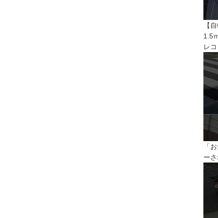
【自
1.
レコ
「お
ーさ