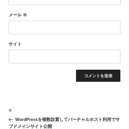
メール
※
サイト
投
前
前
稿
の
WordPressを複数設置してバーチャルホスト利用でサ
ナ
投
ブドメインサイト公開