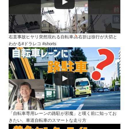
右直事故ヒヤリ突然現れる自転車
右折は徐行が大切と
わかる#ドラレコ #shorts
「自転車専用レーンの路駐が邪魔」と嘆く前に知ってお
きたい、車道自転車のスマートな走り方