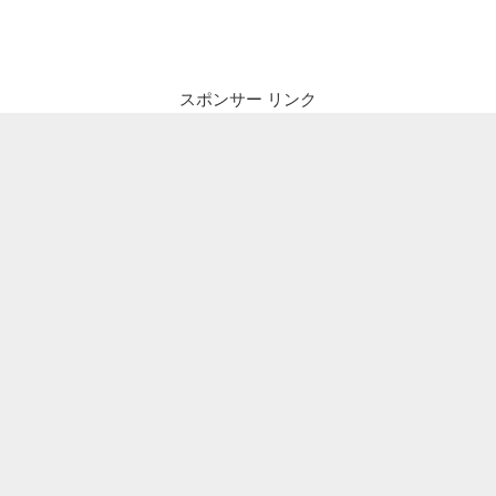
ビ
稿
ゲ
ー
シ
スポンサー リンク
ョ
ン