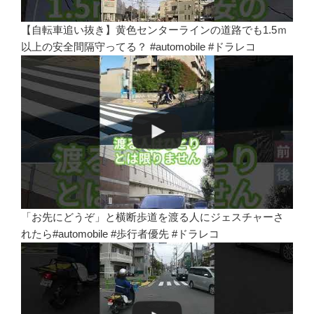
【自転車追い抜き】黄色センターラインの道路でも1.5ｍ
以上の安全間隔守ってる？ #automobile #ドラレコ
「お先にどうぞ」と横断歩道を渡る人にジェスチャーさ
れたら#automobile #歩行者優先 #ドラレコ