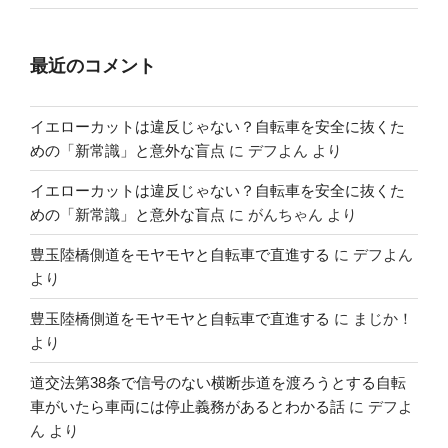
最近のコメント
イエローカットは違反じゃない？自転車を安全に抜くた
めの「新常識」と意外な盲点
に
デフよん
より
イエローカットは違反じゃない？自転車を安全に抜くた
めの「新常識」と意外な盲点
に
がんちゃん
より
豊玉陸橋側道をモヤモヤと自転車で直進する
に
デフよん
より
豊玉陸橋側道をモヤモヤと自転車で直進する
に
まじか！
より
道交法第38条で信号のない横断歩道を渡ろうとする自転
車がいたら車両には停止義務があるとわかる話
に
デフよ
ん
より