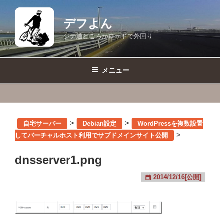
コ
ン
デフよん
テ
ジテ通どころかロードで外回り
ン
ツ
へ
メニュー
ス
キ
ッ
プ
>
>
自宅サーバー
Debian設定
WordPressを複数設置
>
してバーチャルホスト利用でサブドメインサイト公開
dnsserver1.png
2014/12/16[公開]