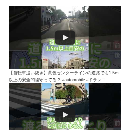
【自転車追い抜き】黄色センターラインの道路でも1.5ｍ
以上の安全間隔守ってる？ #automobile #ドラレコ