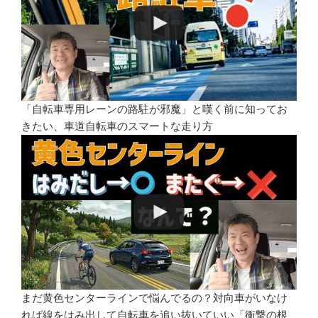
「自転車専用レーンの路駐が邪魔」と嘆く前に知ってお
きたい、車道自転車のスマートな走り方
まだ黄色センターラインで悩んでるの？対向車がいなけ
れば線をはみ出して自転車を追い抜いていい「衝撃の根