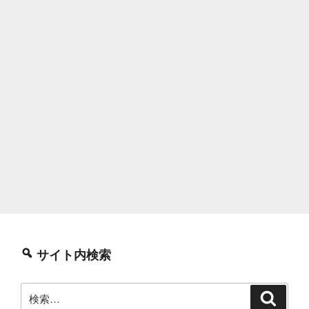
サイト内検索
検
検
索
索: