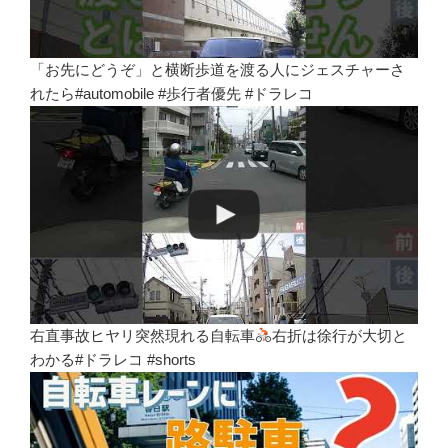
「お先にどうぞ」と横断歩道を渡る人にジェスチャーさ
れたら#automobile #歩行者優先 #ドラレコ
右直事故ヒヤリ突然現れる自転車
右折は徐行が大切と
わかる#ドラレコ #shorts