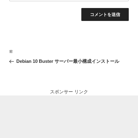
投
前
前
稿
の
Debian 10 Buster サーバー最小構成インストール
ナ
投
ビ
稿
ゲ
ー
スポンサー リンク
シ
ョ
ン