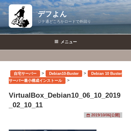
コ
ン
デフよん
テ
ジテ通どころかロードで外回り
ン
ツ
へ
メニュー
ス
キ
ッ
プ
>
>
自宅サーバー
Debian10-Buster
Debian 10 Buster
>
サーバー最小構成インストール
VirtualBox_Debian10_06_10_2019
_02_10_11
2019/10/06[公開]