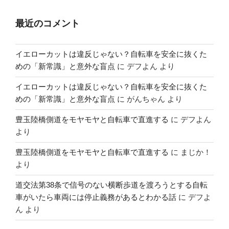
最近のコメント
イエローカットは違反じゃない？自転車を安全に抜くた
めの「新常識」と意外な盲点
に
デフよん
より
イエローカットは違反じゃない？自転車を安全に抜くた
めの「新常識」と意外な盲点
に
がんちゃん
より
豊玉陸橋側道をモヤモヤと自転車で直進する
に
デフよん
より
豊玉陸橋側道をモヤモヤと自転車で直進する
に
まじか！
より
道交法第38条で信号のない横断歩道を渡ろうとする自転
車がいたら車両には停止義務があるとわかる話
に
デフよ
ん
より