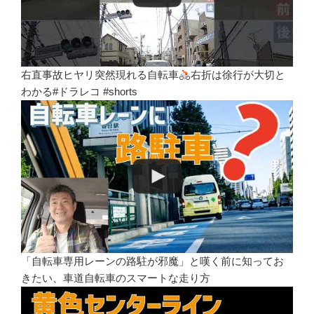
右直事故ヒヤリ突然現れる自転車
右折は徐行が大切と
わかる#ドラレコ #shorts
「自転車専用レーンの路駐が邪魔」と嘆く前に知ってお
きたい、車道自転車のスマートな走り方