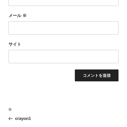
メール
※
サイト
投
前
前
稿
の
crayon1
ナ
投