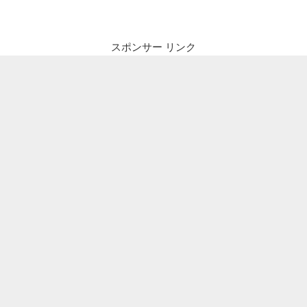
ビ
稿
ゲ
ー
スポンサー リンク
シ
ョ
ン