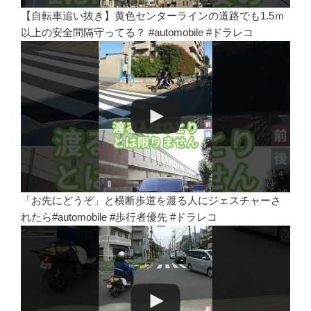
【自転車追い抜き】黄色センターラインの道路でも1.5ｍ
以上の安全間隔守ってる？ #automobile #ドラレコ
「お先にどうぞ」と横断歩道を渡る人にジェスチャーさ
れたら#automobile #歩行者優先 #ドラレコ