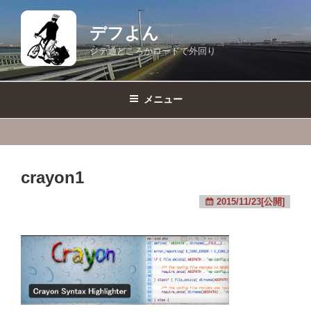
コ
ン
デフよん
テ
ジテ通どころかロードで外回り
ン
ツ
へ
メニュー
ス
キ
ッ
プ
crayon1
2015/11/23[公開]