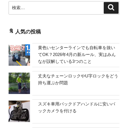
検
検
索
索:
人気の投稿
黄色いセンターラインでも自転車を抜い
てOK？2026年4月の新ルール、実はみん
なが誤解している3つのこと
丈夫なチェーンロックやU字ロックをどう
持ち運ぶか問題
スズキ車用バックドアハンドルに安いバ
ックカメラを付ける