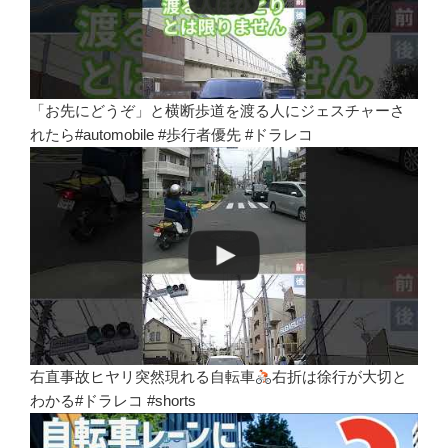
「お先にどうぞ」と横断歩道を渡る人にジェスチャーさ
れたら#automobile #歩行者優先 #ドラレコ
右直事故ヒヤリ突然現れる自転車
右折は徐行が大切と
わかる#ドラレコ #shorts