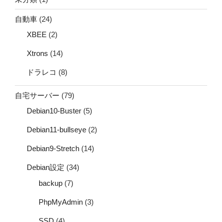
自動車
(24)
XBEE
(2)
Xtrons
(14)
ドラレコ
(8)
自宅サーバー
(79)
Debian10-Buster
(5)
Debian11-bullseye
(2)
Debian9-Stretch
(14)
Debian設定
(34)
backup
(7)
PhpMyAdmin
(3)
SSD
(4)