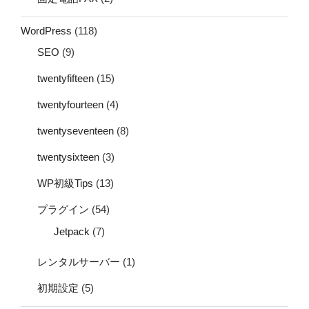
WordPress
(118)
SEO
(9)
twentyfifteen
(15)
twentyfourteen
(4)
twentyseventeen
(8)
twentysixteen
(3)
WP初級Tips
(13)
プラグイン
(54)
Jetpack
(7)
レンタルサーバー
(1)
初期設定
(5)