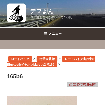
コ
ン
デフよん
テ
ジテ通どころかロードで外回り
ン
ツ
へ
メニュー
ス
キ
ッ
プ
>
>
ロードバイク
街乗り装備
ロードバイク走行中に
>
BluetoothイヤホンMarque2 M165
165b6
2015/09/11[公開]