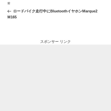
投
前
前
稿
の
ロードバイク走行中にBluetoothイヤホンMarque2
ナ
投
M165
ビ
稿
ゲ
ー
シ
スポンサー リンク
ョ
ン