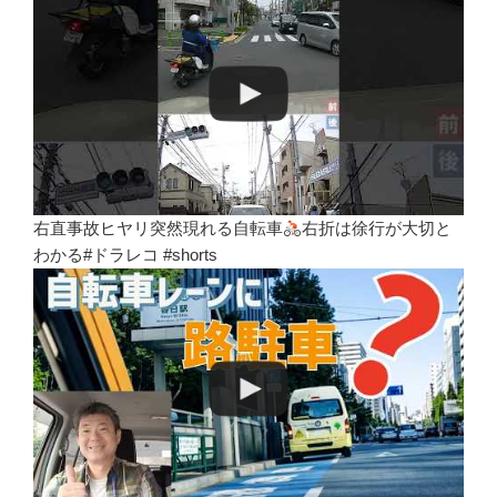
右直事故ヒヤリ突然現れる自転車
右折は徐行が大切と
わかる#ドラレコ #shorts