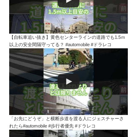
【自転車追い抜き】黄色センターラインの道路でも1.5ｍ
以上の安全間隔守ってる？ #automobile #ドラレコ
「お先にどうぞ」と横断歩道を渡る人にジェスチャーさ
れたら#automobile #歩行者優先 #ドラレコ