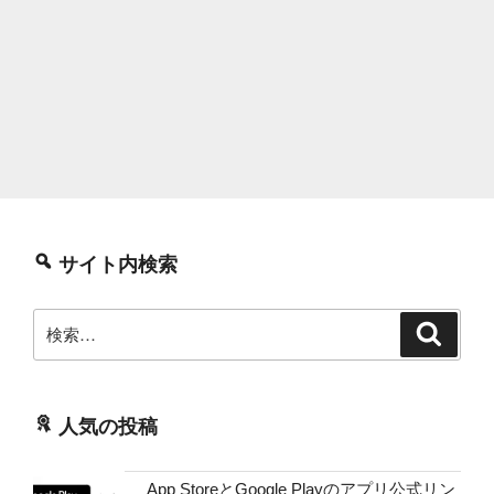
サイト内検索
検
検
索
索:
人気の投稿
App StoreとGoogle Playのアプリ公式リン