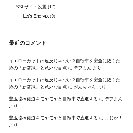
SSLサイト設置
(17)
Let's Encrypt
(9)
最近のコメント
イエローカットは違反じゃない？自転車を安全に抜くた
めの「新常識」と意外な盲点
に
デフよん
より
イエローカットは違反じゃない？自転車を安全に抜くた
めの「新常識」と意外な盲点
に
がんちゃん
より
豊玉陸橋側道をモヤモヤと自転車で直進する
に
デフよん
より
豊玉陸橋側道をモヤモヤと自転車で直進する
に
まじか！
より