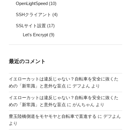
OpenLightSpeed
(10)
SSHクライアント
(4)
SSLサイト設置
(17)
Let's Encrypt
(9)
最近のコメント
イエローカットは違反じゃない？自転車を安全に抜くた
めの「新常識」と意外な盲点
に
デフよん
より
イエローカットは違反じゃない？自転車を安全に抜くた
めの「新常識」と意外な盲点
に
がんちゃん
より
豊玉陸橋側道をモヤモヤと自転車で直進する
に
デフよん
より