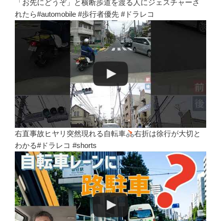
「お先にどうぞ」と横断歩道を渡る人にジェスチャーさ
れたら#automobile #歩行者優先 #ドラレコ
右直事故ヒヤリ突然現れる自転車
右折は徐行が大切と
わかる#ドラレコ #shorts