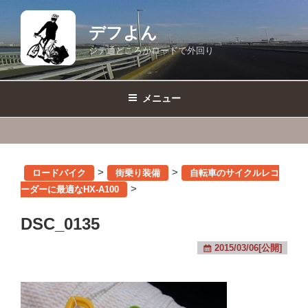
コ
ン
デフよん
テ
ジテ通どころかロードで外回り
ン
ツ
へ
メニュー
ス
キ
ッ
プ
>
>
ロードバイク
街乗り装備
自転車のサイクルレコ
>
ーダーに最適なHX-A100
DSC_0135
2015/03/06[公開]