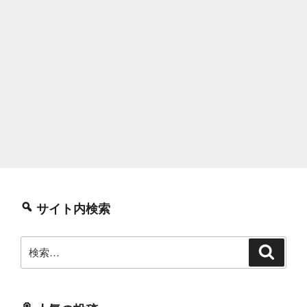
サイト内検索
検
検
索
索: