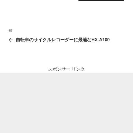
投
前
前
稿
の
自転車のサイクルレコーダーに最適なHX-A100
ナ
投
ビ
稿
ゲ
ー
スポンサー リンク
シ
ョ
ン