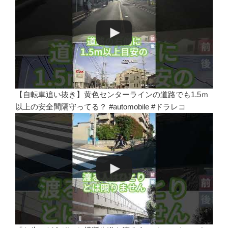
【自転車追い抜き】黄色センターラインの道路でも1.5ｍ
以上の安全間隔守ってる？ #automobile #ドラレコ