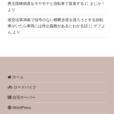
豊玉陸橋側道をモヤモヤと自転車で直進する
に
まじか！
より
道交法第38条で信号のない横断歩道を渡ろうとする自転
車がいたら車両には停止義務があるとわかる話
に
デフよ
ん
より
ホーム
ロードバイク
自宅サーバー
WordPress