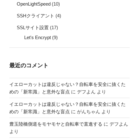
OpenLightSpeed
(10)
SSHクライアント
(4)
SSLサイト設置
(17)
Let's Encrypt
(9)
最近のコメント
イエローカットは違反じゃない？自転車を安全に抜くた
めの「新常識」と意外な盲点
に
デフよん
より
イエローカットは違反じゃない？自転車を安全に抜くた
めの「新常識」と意外な盲点
に
がんちゃん
より
豊玉陸橋側道をモヤモヤと自転車で直進する
に
デフよん
より