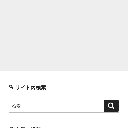
サイト内検索
検
検
索
索: