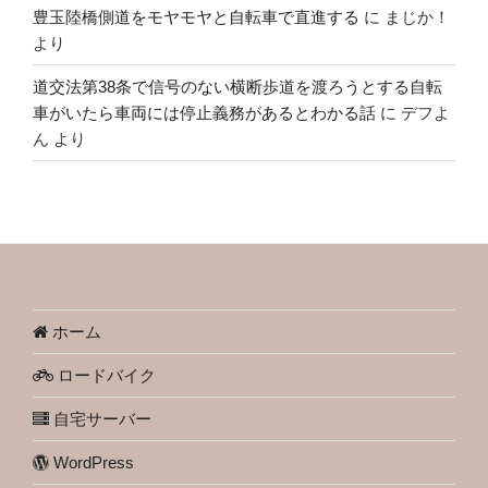
豊玉陸橋側道をモヤモヤと自転車で直進する
に
まじか！
より
道交法第38条で信号のない横断歩道を渡ろうとする自転
車がいたら車両には停止義務があるとわかる話
に
デフよ
ん
より
ホーム
ロードバイク
自宅サーバー
WordPress