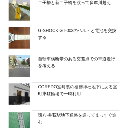
二子橋と新二子橋を渡って多摩川越え
G-SHOCK GT-003のベルトと電池を交換
する
自転車横断帯のある交差点での車道走行
を考える
COREDO室町裏の福徳神社地下にある室
町東駐輪場で一時利用
環八-井荻駅地下通路を通ってまっすぐ進
む