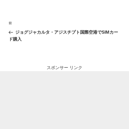
投
前
前
稿
の
ジョグジャカルタ・アジスチプト国際空港でSIMカー
ナ
投
ド購入
ビ
稿
ゲ
ー
シ
スポンサー リンク
ョ
ン