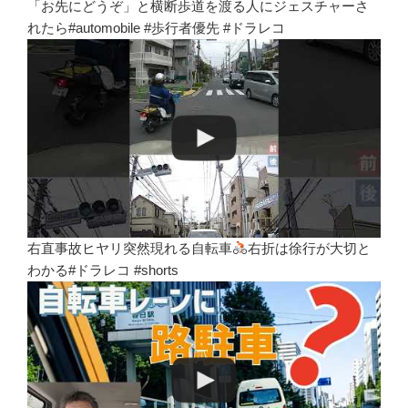
「お先にどうぞ」と横断歩道を渡る人にジェスチャーさ
れたら#automobile #歩行者優先 #ドラレコ
右直事故ヒヤリ突然現れる自転車
右折は徐行が大切と
わかる#ドラレコ #shorts