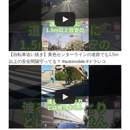
【自転車追い抜き】黄色センターラインの道路でも1.5ｍ
以上の安全間隔守ってる？ #automobile #ドラレコ