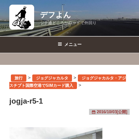
コ
ン
デフよん
テ
ジテ通どころかロードで外回り
ン
ツ
へ
メニュー
ス
キ
ッ
プ
>
>
旅行
ジョグジャカルタ
ジョグジャカルタ・アジ
>
スチプト国際空港でSIMカード購入
jogja-r5-1
2016/10/03[公開]