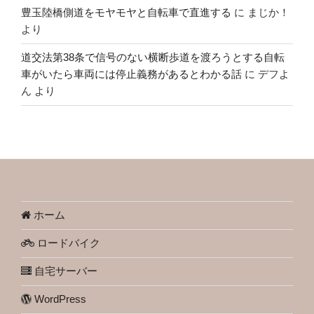
豊玉陸橋側道をモヤモヤと自転車で直進する
に
まじか！
より
道交法第38条で信号のない横断歩道を渡ろうとする自転
車がいたら車両には停止義務があるとわかる話
に
デフよ
ん
より
ホーム
ロードバイク
自宅サーバー
WordPress