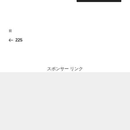
投
前
前
稿
の
225
ナ
投
ビ
稿
ゲ
ー
スポンサー リンク
シ
ョ
ン