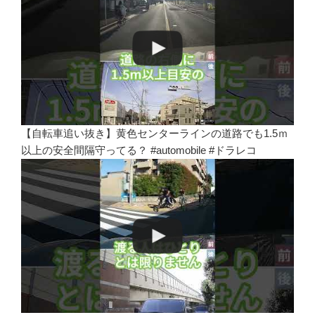
【自転車追い抜き】黄色センターラインの道路でも1.5ｍ
以上の安全間隔守ってる？ #automobile #ドラレコ