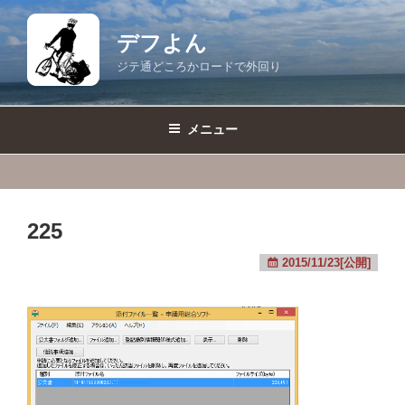
コ
ン
デフよん
テ
ジテ通どころかロードで外回り
ン
ツ
へ
メニュー
ス
キ
ッ
プ
225
2015/11/23[公開]