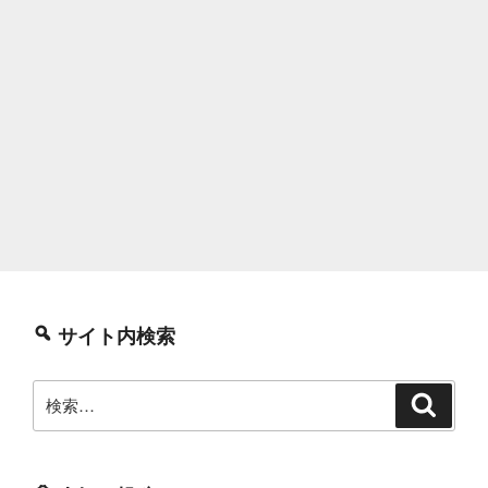
サイト内検索
検
検
索
索: