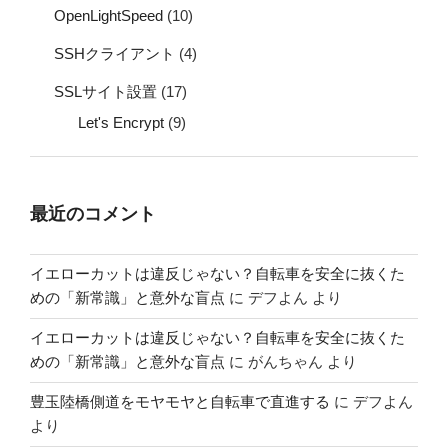
OpenLightSpeed
(10)
SSHクライアント
(4)
SSLサイト設置
(17)
Let's Encrypt
(9)
最近のコメント
イエローカットは違反じゃない？自転車を安全に抜くた
めの「新常識」と意外な盲点
に
デフよん
より
イエローカットは違反じゃない？自転車を安全に抜くた
めの「新常識」と意外な盲点
に
がんちゃん
より
豊玉陸橋側道をモヤモヤと自転車で直進する
に
デフよん
より