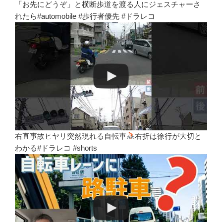
「お先にどうぞ」と横断歩道を渡る人にジェスチャーさ
れたら#automobile #歩行者優先 #ドラレコ
右直事故ヒヤリ突然現れる自転車
右折は徐行が大切と
わかる#ドラレコ #shorts