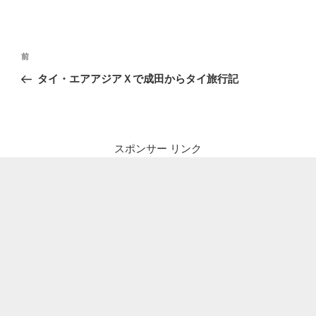
投
前
前
稿
の
タイ・エアアジアＸで成田からタイ旅行記
ナ
投
ビ
稿
ゲ
ー
スポンサー リンク
シ
ョ
ン