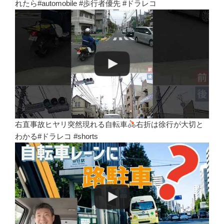
れたら#automobile #歩行者優先 #ドラレコ
右直事故ヒヤリ突然現れる自転車
右折は徐行が大切と
わかる#ドラレコ #shorts