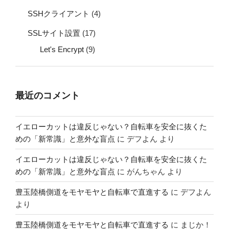
SSHクライアント
(4)
SSLサイト設置
(17)
Let's Encrypt
(9)
最近のコメント
イエローカットは違反じゃない？自転車を安全に抜くた
めの「新常識」と意外な盲点
に
デフよん
より
イエローカットは違反じゃない？自転車を安全に抜くた
めの「新常識」と意外な盲点
に
がんちゃん
より
豊玉陸橋側道をモヤモヤと自転車で直進する
に
デフよん
より
豊玉陸橋側道をモヤモヤと自転車で直進する
に
まじか！