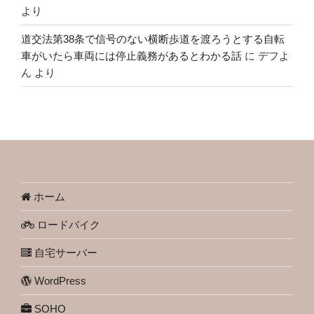
より
道交法第38条で信号のない横断歩道を渡ろうとする自転
車がいたら車両には停止義務があるとわかる話
に
デフよ
ん
より
ホーム
ロードバイク
自宅サーバー
WordPress
SOHO