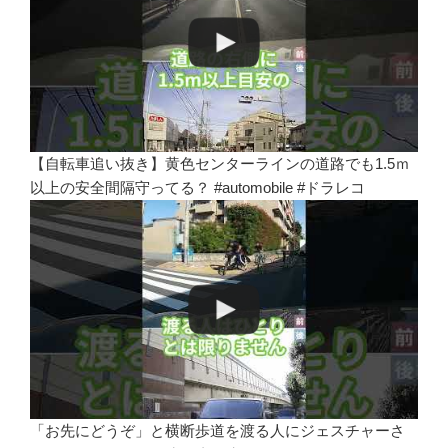
【自転車追い抜き】黄色センターラインの道路でも1.5ｍ
以上の安全間隔守ってる？ #automobile #ドラレコ
「お先にどうぞ」と横断歩道を渡る人にジェスチャーさ