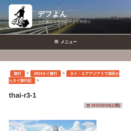
コ
ン
デフよん
テ
ジテ通どころかロードで外回り
ン
ツ
へ
メニュー
ス
キ
ッ
プ
>
>
旅行
2014タイ旅行
タイ・エアアジアＸで成田か
>
らタイ旅行記
thai-r3-1
2015/02/20[公開]