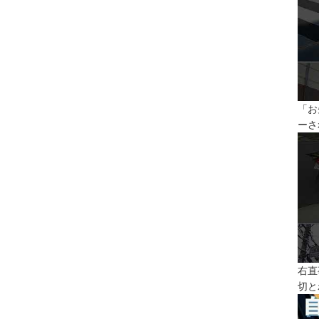
「お
ーさ
右直
切と