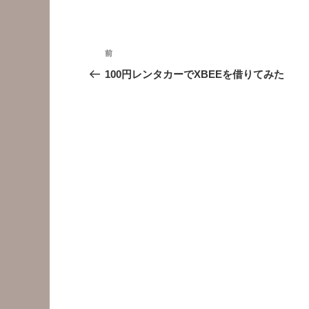
投
前
前
稿
の
100円レンタカーでXBEEを借りてみた
投
ナ
稿
ビ
ゲ
ー
シ
ョ
ン