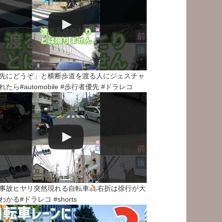
先にどうぞ」と横断歩道を渡る人にジェスチャ
れたら#automobile #歩行者優先 #ドラレコ
事故ヒヤリ突然現れる自転車
右折は徐行が大
わかる#ドラレコ #shorts