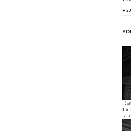
►
20
Y
【自
1.
レコ