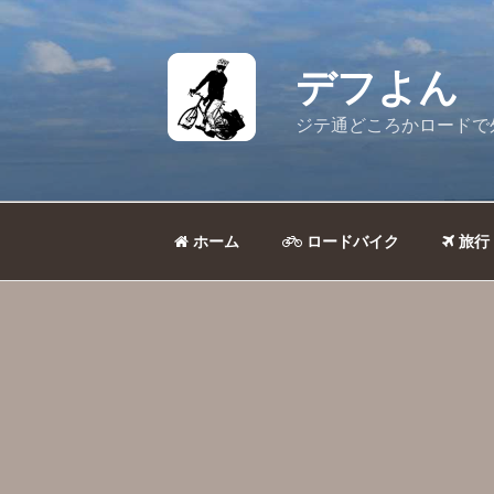
コ
ン
テ
デフよん
ン
ツ
ジテ通どころかロードで
へ
ス
キ
ッ
ホーム
ロードバイク
旅行
プ