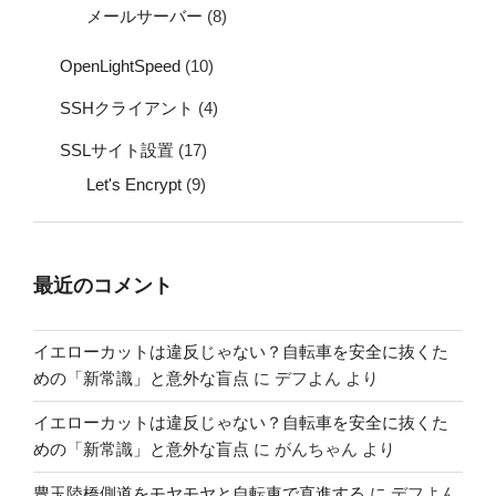
メールサーバー
(8)
OpenLightSpeed
(10)
SSHクライアント
(4)
SSLサイト設置
(17)
Let's Encrypt
(9)
最近のコメント
イエローカットは違反じゃない？自転車を安全に抜くた
めの「新常識」と意外な盲点
に
デフよん
より
イエローカットは違反じゃない？自転車を安全に抜くた
めの「新常識」と意外な盲点
に
がんちゃん
より
豊玉陸橋側道をモヤモヤと自転車で直進する
に
デフよん