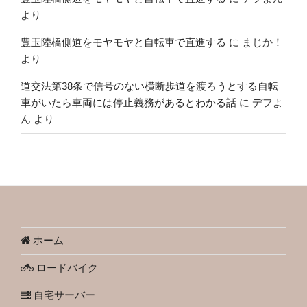
より
豊玉陸橋側道をモヤモヤと自転車で直進する
に
まじか！
より
道交法第38条で信号のない横断歩道を渡ろうとする自転
車がいたら車両には停止義務があるとわかる話
に
デフよ
ん
より
ホーム
ロードバイク
自宅サーバー