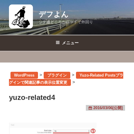
コ
ン
デフよん
テ
ジテ通どころかロードで外回り
ン
ツ
へ
メニュー
ス
キ
ッ
プ
>
>
WordPress
プラグイン
Yuzo-Related Postsプラ
>
グインで関連記事の表示位置変更
yuzo-related4
2016/03/06[公開]