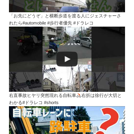
「お先にどうぞ」と横断歩道を渡る人にジェスチャーさ
れたら#automobile #歩行者優先 #ドラレコ
右直事故ヒヤリ突然現れる自転車
右折は徐行が大切と
わかる#ドラレコ #shorts