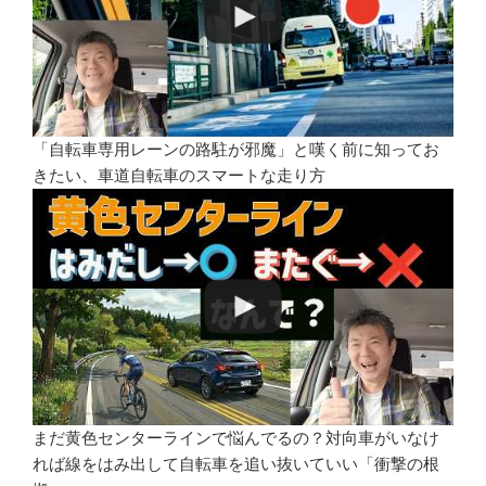
「自転車専用レーンの路駐が邪魔」と嘆く前に知ってお
きたい、車道自転車のスマートな走り方
まだ黄色センターラインで悩んでるの？対向車がいなけ
れば線をはみ出して自転車を追い抜いていい「衝撃の根