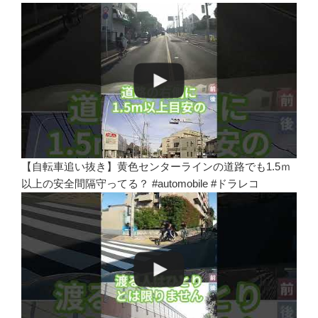
【自転車追い抜き】黄色センターラインの道路でも1.5ｍ
以上の安全間隔守ってる？ #automobile #ドラレコ