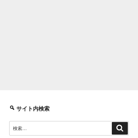
サイト内検索
検
検
索
索: