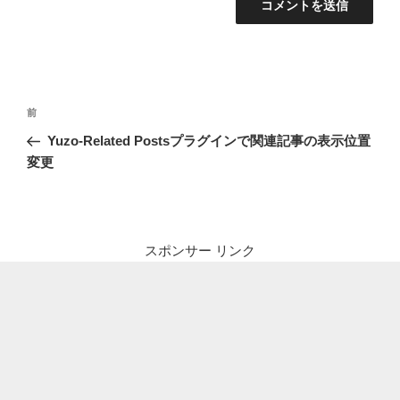
投
前
前
稿
の
Yuzo-Related Postsプラグインで関連記事の表示位置
ナ
投
変更
ビ
稿
ゲ
ー
シ
スポンサー リンク
ョ
ン