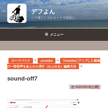
コ
ン
デフよん
テ
ジテ通どころかロードで外回り
ン
ツ
へ
メニュー
ス
キ
ッ
プ
>
>
ロードバイク
youtube
Youtubeにアップした動画
>
の一部音声をあとから消す（かぶせる）編集方法
sound-off7
2020/09/28[公開]