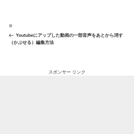
投
前
前
稿
の
Youtubeにアップした動画の一部音声をあとから消す
ナ
投
（かぶせる）編集方法
ビ
稿
ゲ
ー
シ
スポンサー リンク
ョ
ン