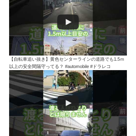
【自転車追い抜き】黄色センターラインの道路でも1.5ｍ
以上の安全間隔守ってる？ #automobile #ドラレコ