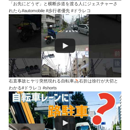
「お先にどうぞ」と横断歩道を渡る人にジェスチャーさ
れたら#automobile #歩行者優先 #ドラレコ
右直事故ヒヤリ突然現れる自転車
右折は徐行が大切と
わかる#ドラレコ #shorts