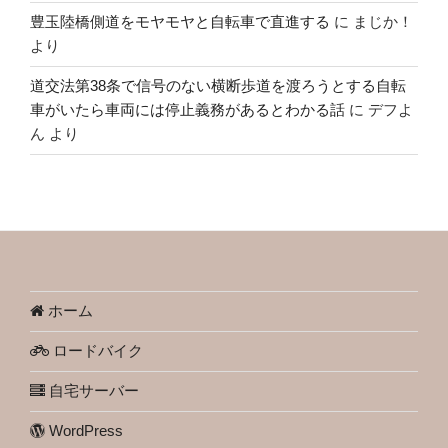
豊玉陸橋側道をモヤモヤと自転車で直進する
に
まじか！
より
道交法第38条で信号のない横断歩道を渡ろうとする自転
車がいたら車両には停止義務があるとわかる話
に
デフよ
ん
より
ホーム
ロードバイク
自宅サーバー
WordPress