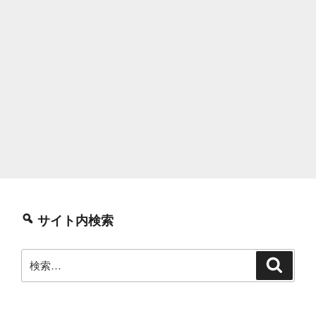
サイト内検索
検
検
索
索: