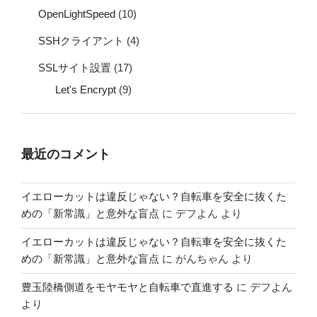
OpenLightSpeed
(10)
SSHクライアント
(4)
SSLサイト設置
(17)
Let's Encrypt
(9)
最近のコメント
イエローカットは違反じゃない？自転車を安全に抜くた
めの「新常識」と意外な盲点
に
デフよん
より
イエローカットは違反じゃない？自転車を安全に抜くた
めの「新常識」と意外な盲点
に
がんちゃん
より
豊玉陸橋側道をモヤモヤと自転車で直進する
に
デフよん
より