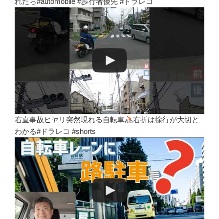
れたら#automobile #歩行者優先 #ドラレコ
右直事故ヒヤリ突然現れる自転車
右折は徐行が大切と
わかる#ドラレコ #shorts