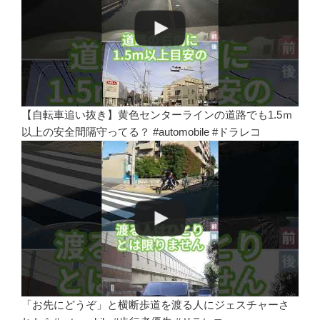
【自転車追い抜き】黄色センターラインの道路でも1.5ｍ
以上の安全間隔守ってる？ #automobile #ドラレコ
「お先にどうぞ」と横断歩道を渡る人にジェスチャーさ