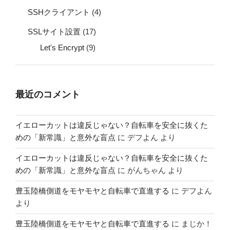
SSHクライアント
(4)
SSLサイト設置
(17)
Let's Encrypt
(9)
最近のコメント
イエローカットは違反じゃない？自転車を安全に抜くた
めの「新常識」と意外な盲点
に
デフよん
より
イエローカットは違反じゃない？自転車を安全に抜くた
めの「新常識」と意外な盲点
に
がんちゃん
より
豊玉陸橋側道をモヤモヤと自転車で直進する
に
デフよん
より
豊玉陸橋側道をモヤモヤと自転車で直進する
に
まじか！