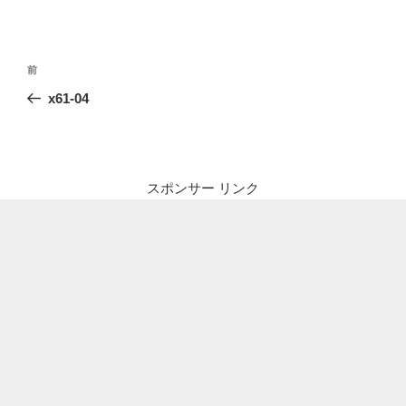
投
前
前
稿
の
x61-04
ナ
投
ビ
稿
ゲ
ー
スポンサー リンク
シ
ョ
ン