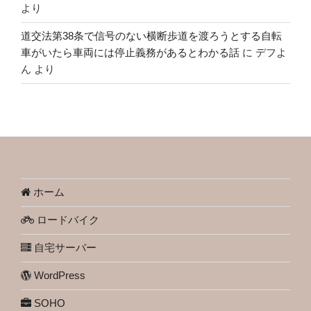
より
道交法第38条で信号のない横断歩道を渡ろうとする自転
車がいたら車両には停止義務があるとわかる話
に
デフよ
ん
より
ホーム
ロードバイク
自宅サーバー
WordPress
SOHO