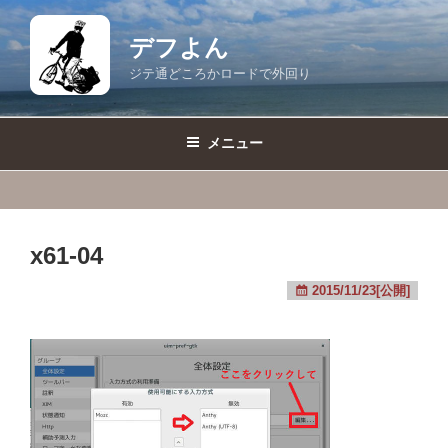
コ
ン
デフよん
テ
ジテ通どころかロードで外回り
ン
ツ
へ
メニュー
ス
キ
ッ
プ
x61-04
2015/11/23[公開]