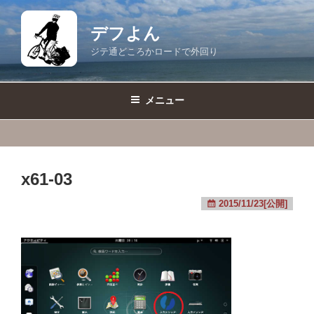
コ
ン
デフよん
テ
ジテ通どころかロードで外回り
ン
ツ
へ
メニュー
ス
キ
ッ
プ
x61-03
2015/11/23[公開]