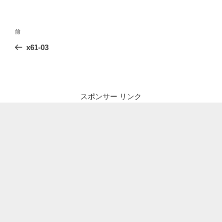
投
前
前
稿
の
x61-03
ナ
投
ビ
稿
ゲ
ー
スポンサー リンク
シ
ョ
ン