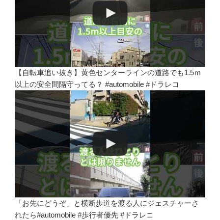
【自転車追い抜き】黄色センターラインの道路でも1.5ｍ
以上の安全間隔守ってる？ #automobile #ドラレコ
「お先にどうぞ」と横断歩道を渡る人にジェスチャーさ
れたら#automobile #歩行者優先 #ドラレコ