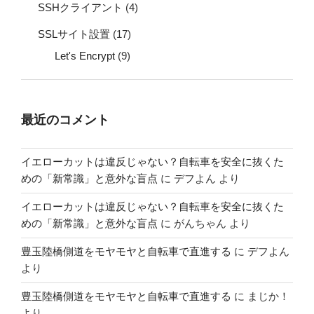
SSHクライアント
(4)
SSLサイト設置
(17)
Let's Encrypt
(9)
最近のコメント
イエローカットは違反じゃない？自転車を安全に抜くた
めの「新常識」と意外な盲点
に
デフよん
より
イエローカットは違反じゃない？自転車を安全に抜くた
めの「新常識」と意外な盲点
に
がんちゃん
より
豊玉陸橋側道をモヤモヤと自転車で直進する
に
デフよん
より
豊玉陸橋側道をモヤモヤと自転車で直進する
に
まじか！
より