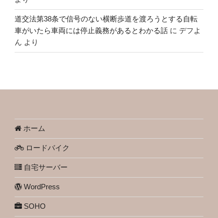
道交法第38条で信号のない横断歩道を渡ろうとする自転
車がいたら車両には停止義務があるとわかる話
に
デフよ
ん
より
ホーム
ロードバイク
自宅サーバー
WordPress
SOHO