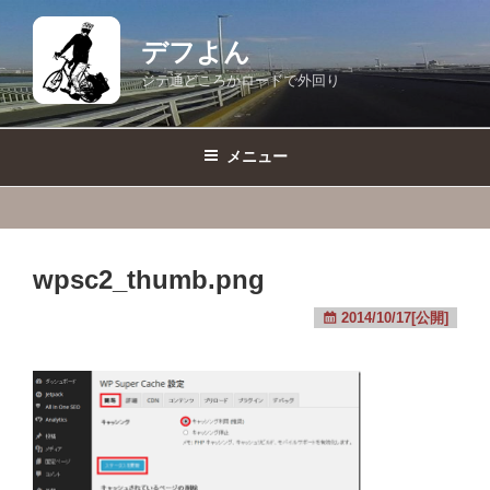
コ
ン
デフよん
テ
ジテ通どころかロードで外回り
ン
ツ
へ
メニュー
ス
キ
ッ
プ
wpsc2_thumb.png
2014/10/17[公開]