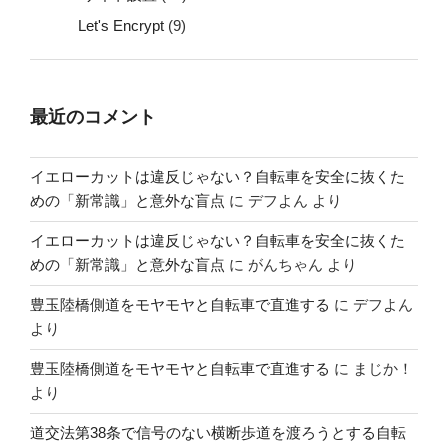
Let's Encrypt
(9)
最近のコメント
イエローカットは違反じゃない？自転車を安全に抜くた
めの「新常識」と意外な盲点
に
デフよん
より
イエローカットは違反じゃない？自転車を安全に抜くた
めの「新常識」と意外な盲点
に
がんちゃん
より
豊玉陸橋側道をモヤモヤと自転車で直進する
に
デフよん
より
豊玉陸橋側道をモヤモヤと自転車で直進する
に
まじか！
より
道交法第38条で信号のない横断歩道を渡ろうとする自転