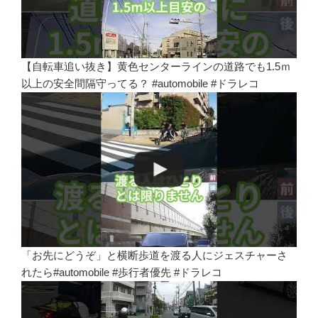
【自転車追い抜き】黄色センターラインの道路でも1.5ｍ
以上の安全間隔守ってる？ #automobile #ドラレコ
「お先にどうぞ」と横断歩道を渡る人にジェスチャーさ
れたら#automobile #歩行者優先 #ドラレコ