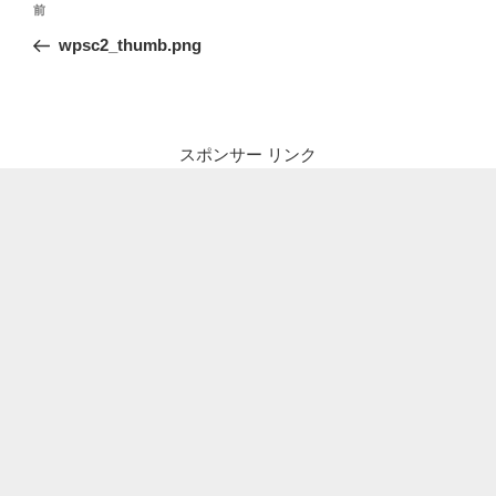
前
前
稿
の
wpsc2_thumb.png
ナ
投
ビ
稿
ゲ
ー
スポンサー リンク
シ
ョ
ン