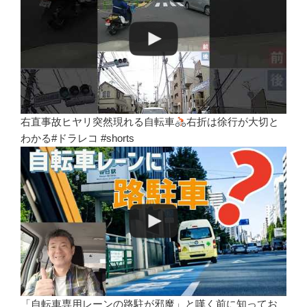
右直事故ヒヤリ突然現れる自転車
右折は徐行が大切と
わかる#ドラレコ #shorts
「自転車専用レーンの路駐が邪魔」と嘆く前に知ってお