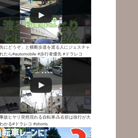
先にどうぞ」と横断歩道を渡る人にジェスチャ
れたら#automobile #歩行者優先 #ドラレコ
事故ヒヤリ突然現れる自転車
右折は徐行が大
わかる#ドラレコ #shorts