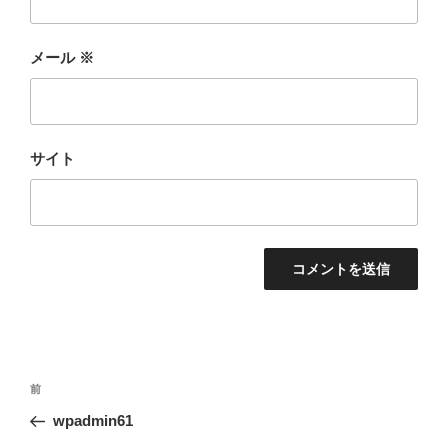
メール
※
サイト
投
前
前
稿
の
wpadmin61
ナ
投