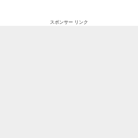
ビ
稿
ゲ
ー
スポンサー リンク
シ
ョ
ン