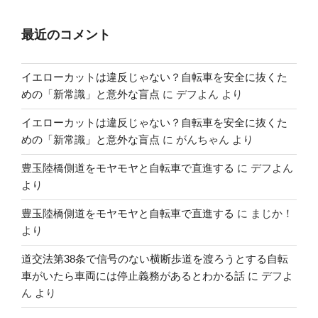
最近のコメント
イエローカットは違反じゃない？自転車を安全に抜くた
めの「新常識」と意外な盲点
に
デフよん
より
イエローカットは違反じゃない？自転車を安全に抜くた
めの「新常識」と意外な盲点
に
がんちゃん
より
豊玉陸橋側道をモヤモヤと自転車で直進する
に
デフよん
より
豊玉陸橋側道をモヤモヤと自転車で直進する
に
まじか！
より
道交法第38条で信号のない横断歩道を渡ろうとする自転
車がいたら車両には停止義務があるとわかる話
に
デフよ
ん
より