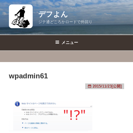
コ
ン
デフよん
テ
ジテ通どころかロードで外回り
ン
ツ
へ
メニュー
ス
キ
ッ
プ
wpadmin61
2015/11/23[公開]