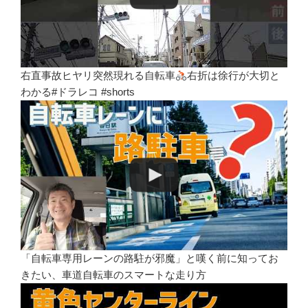
右直事故ヒヤリ突然現れる自転車
右折は徐行が大切と
わかる#ドラレコ #shorts
「自転車専用レーンの路駐が邪魔」と嘆く前に知ってお
きたい、車道自転車のスマートな走り方