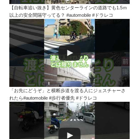
【自転車追い抜き】黄色センターラインの道路でも1.5ｍ
以上の安全間隔守ってる？ #automobile #ドラレコ
「お先にどうぞ」と横断歩道を渡る人にジェスチャーさ
れたら#automobile #歩行者優先 #ドラレコ