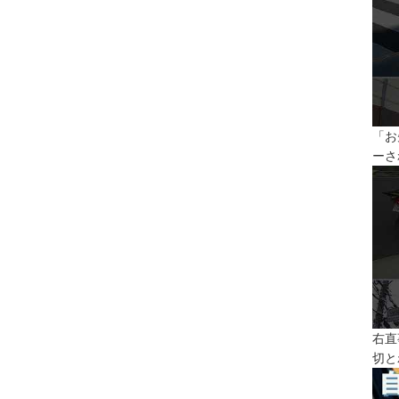
「お
ーさ
右直
切と