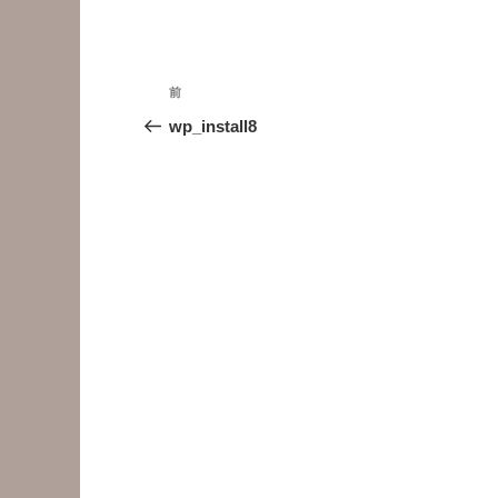
投
前
前
稿
の
wp_install8
投
ナ
稿
ビ
ゲ
ー
シ
ョ
ン