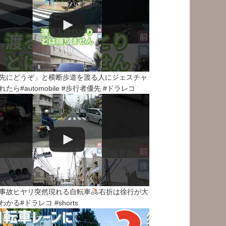
先にどうぞ」と横断歩道を渡る人にジェスチャ
れたら#automobile #歩行者優先 #ドラレコ
事故ヒヤリ突然現れる自転車
右折は徐行が大
わかる#ドラレコ #shorts