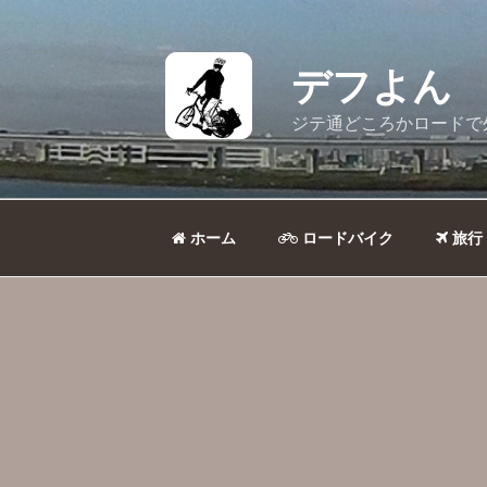
コ
ン
テ
デフよん
ン
ツ
ジテ通どころかロードで
へ
ス
キ
ッ
ホーム
ロードバイク
旅行
プ