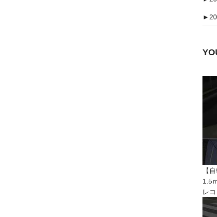
►
20
Y
【自
1.
レコ