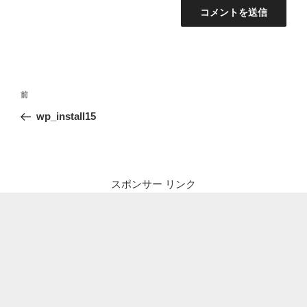
投
前
前
稿
の
wp_install15
ナ
投
ビ
稿
ゲ
ー
スポンサー リンク
シ
ョ
ン