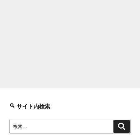
サイト内検索
検
検
索
索: