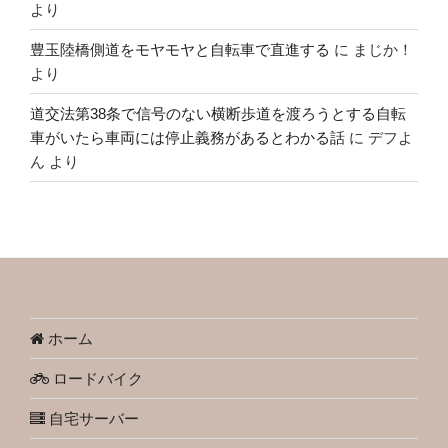
より
豊玉陸橋側道をモヤモヤと自転車で直進する
に
まじか！
より
道交法第38条で信号のない横断歩道を渡ろうとする自転
車がいたら車両には停止義務があるとわかる話
に
デフよ
ん
より
ホーム
ロードバイク
自宅サーバー