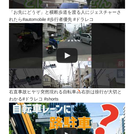
「お先にどうぞ」と横断歩道を渡る人にジェスチャーさ
れたら#automobile #歩行者優先 #ドラレコ
右直事故ヒヤリ突然現れる自転車
右折は徐行が大切と
わかる#ドラレコ #shorts