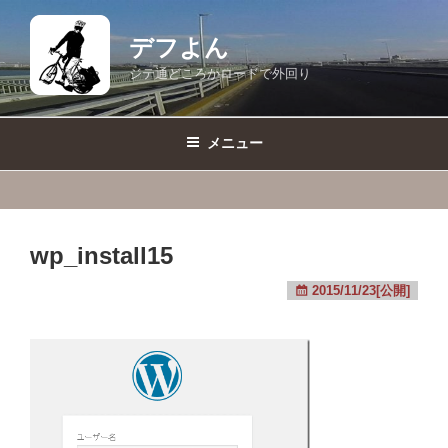
コ
ン
デフよん
テ
ジテ通どころかロードで外回り
ン
ツ
へ
メニュー
ス
キ
ッ
プ
wp_install15
2015/11/23[公開]