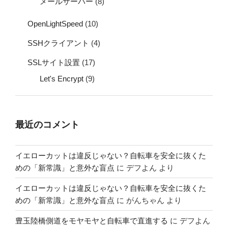
メールサーバー
(8)
OpenLightSpeed
(10)
SSHクライアント
(4)
SSLサイト設置
(17)
Let's Encrypt
(9)
最近のコメント
イエローカットは違反じゃない？自転車を安全に抜くた
めの「新常識」と意外な盲点
に
デフよん
より
イエローカットは違反じゃない？自転車を安全に抜くた
めの「新常識」と意外な盲点
に
がんちゃん
より
豊玉陸橋側道をモヤモヤと自転車で直進する
に
デフよん