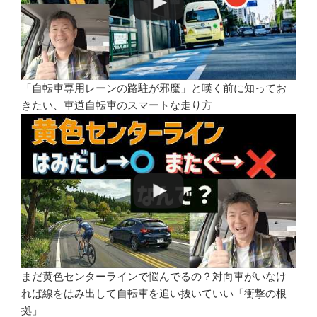
「自転車専用レーンの路駐が邪魔」と嘆く前に知ってお
きたい、車道自転車のスマートな走り方
まだ黄色センターラインで悩んでるの？対向車がいなけ
れば線をはみ出して自転車を追い抜いていい「衝撃の根
拠」