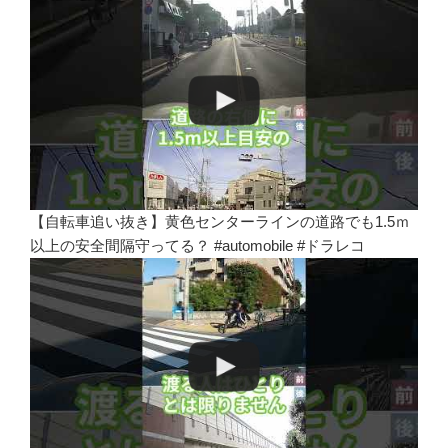
【自転車追い抜き】黄色センターラインの道路でも1.5ｍ
以上の安全間隔守ってる？ #automobile #ドラレコ