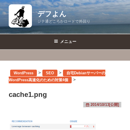
コ
ン
デフよん
テ
ジテ通どころかロードで外回り
ン
ツ
へ
メニュー
ス
キ
ッ
プ
>
>
WordPress
SEO
自宅Debianサーバーの
>
WordPress高速化のための対策4個
cache1.png
2014/10/13[公開]