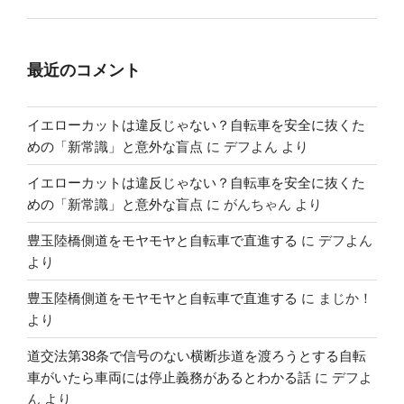
最近のコメント
イエローカットは違反じゃない？自転車を安全に抜くた
めの「新常識」と意外な盲点
に
デフよん
より
イエローカットは違反じゃない？自転車を安全に抜くた
めの「新常識」と意外な盲点
に
がんちゃん
より
豊玉陸橋側道をモヤモヤと自転車で直進する
に
デフよん
より
豊玉陸橋側道をモヤモヤと自転車で直進する
に
まじか！
より
道交法第38条で信号のない横断歩道を渡ろうとする自転
車がいたら車両には停止義務があるとわかる話
に
デフよ
ん
より