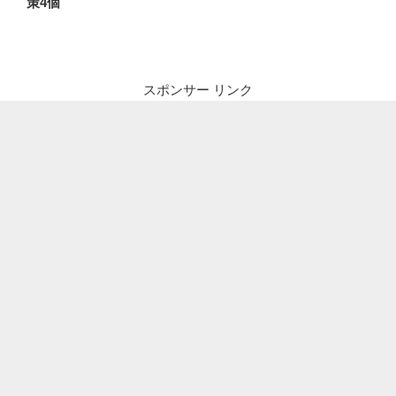
策4個
ビ
稿
ゲ
ー
シ
スポンサー リンク
ョ
ン