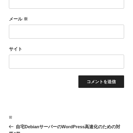
メール
※
サイト
投
前
前
稿
の
自宅DebianサーバーのWordPress高速化のための対
ナ
投