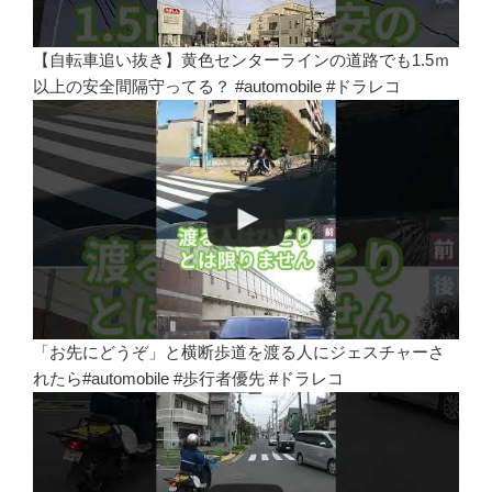
【自転車追い抜き】黄色センターラインの道路でも1.5ｍ
以上の安全間隔守ってる？ #automobile #ドラレコ
「お先にどうぞ」と横断歩道を渡る人にジェスチャーさ
れたら#automobile #歩行者優先 #ドラレコ