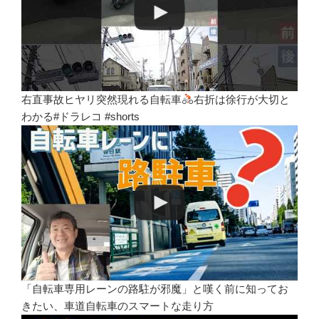
右直事故ヒヤリ突然現れる自転車
右折は徐行が大切と
わかる#ドラレコ #shorts
「自転車専用レーンの路駐が邪魔」と嘆く前に知ってお
きたい、車道自転車のスマートな走り方