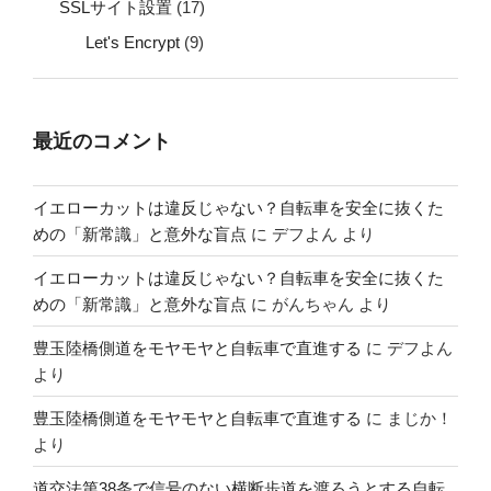
SSLサイト設置
(17)
Let's Encrypt
(9)
最近のコメント
イエローカットは違反じゃない？自転車を安全に抜くた
めの「新常識」と意外な盲点
に
デフよん
より
イエローカットは違反じゃない？自転車を安全に抜くた
めの「新常識」と意外な盲点
に
がんちゃん
より
豊玉陸橋側道をモヤモヤと自転車で直進する
に
デフよん
より
豊玉陸橋側道をモヤモヤと自転車で直進する
に
まじか！
より
道交法第38条で信号のない横断歩道を渡ろうとする自転