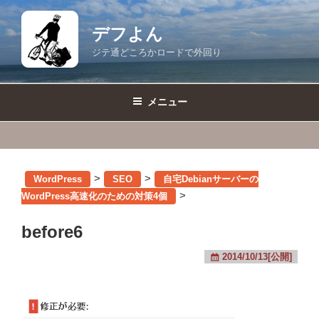
コ
ン
デフよん
テ
ジテ通どころかロードで外回り
ン
ツ
へ
メニュー
ス
キ
ッ
プ
>
>
WordPress
SEO
自宅Debianサーバーの
>
WordPress高速化のための対策4個
before6
2014/10/13[公開]