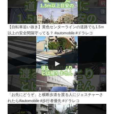
【自転車追い抜き】黄色センターラインの道路でも1.5ｍ
以上の安全間隔守ってる？ #automobile #ドラレコ
「お先にどうぞ」と横断歩道を渡る人にジェスチャーさ
れたら#automobile #歩行者優先 #ドラレコ