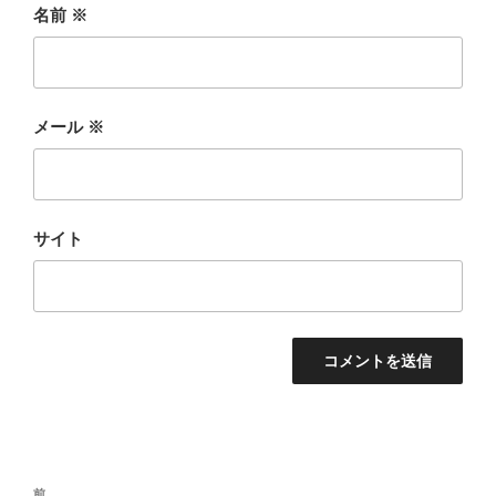
名前
※
メール
※
サイト
投
前
前