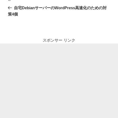
稿
の
自宅DebianサーバーのWordPress高速化のための対
ナ
投
策4個
ビ
稿
ゲ
ー
シ
スポンサー リンク
ョ
ン