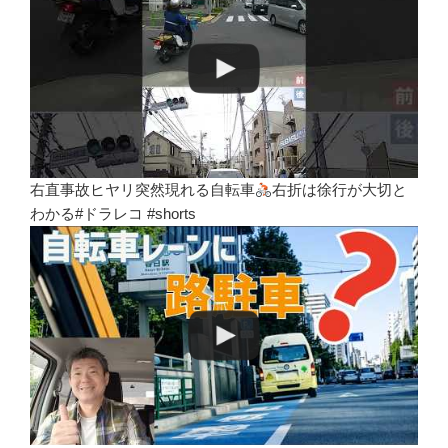
右直事故ヒヤリ突然現れる自転車
右折は徐行が大切と
わかる#ドラレコ #shorts