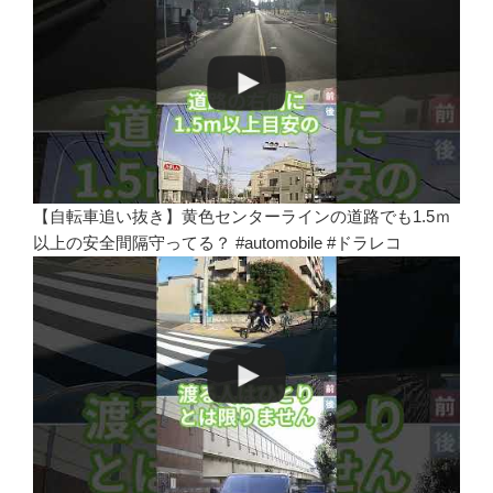
【自転車追い抜き】黄色センターラインの道路でも1.5ｍ
以上の安全間隔守ってる？ #automobile #ドラレコ