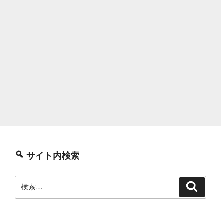
サイト内検索
検
検
索
索: