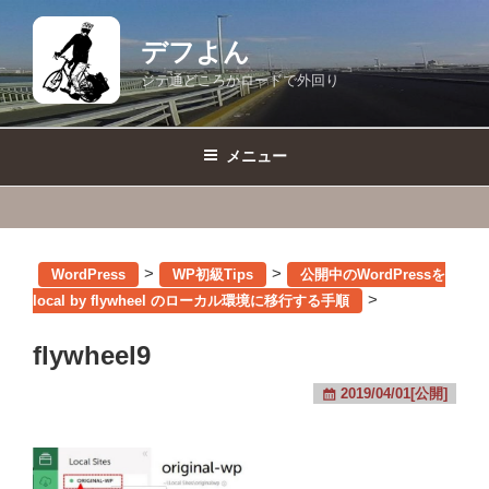
コ
ン
デフよん
テ
ジテ通どころかロードで外回り
ン
ツ
へ
メニュー
ス
キ
ッ
プ
>
>
WordPress
WP初級Tips
公開中のWordPressを
>
local by flywheel のローカル環境に移行する手順
flywheel9
2019/04/01[公開]