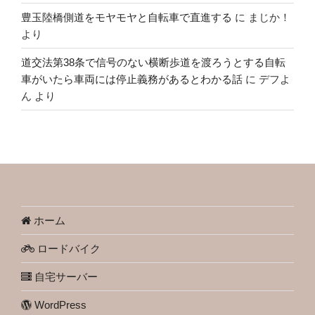
豊玉陸橋側道をモヤモヤと自転車で直進する
に
まじか！
より
道交法第38条で信号のない横断歩道を渡ろうとする自転
車がいたら車両には停止義務があるとわかる話
に
デフよ
ん
より
ホーム
ロードバイク
自宅サーバー
WordPress