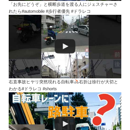
「お先にどうぞ」と横断歩道を渡る人にジェスチャーさ
れたら#automobile #歩行者優先 #ドラレコ
右直事故ヒヤリ突然現れる自転車
右折は徐行が大切と
わかる#ドラレコ #shorts