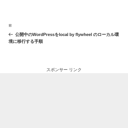
投
前
前
稿
の
公開中のWordPressをlocal by flywheel のローカル環
ナ
投
境に移行する手順
ビ
稿
ゲ
ー
シ
スポンサー リンク
ョ
ン