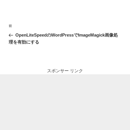
投
前
前
稿
の
OpenLiteSpeedのWordPressでImageMagick画像処
ナ
投
理を有効にする
ビ
稿
ゲ
ー
シ
スポンサー リンク
ョ
ン