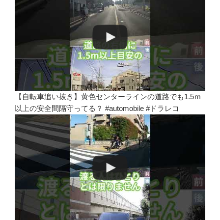
【自転車追い抜き】黄色センターラインの道路でも1.5ｍ
以上の安全間隔守ってる？ #automobile #ドラレコ