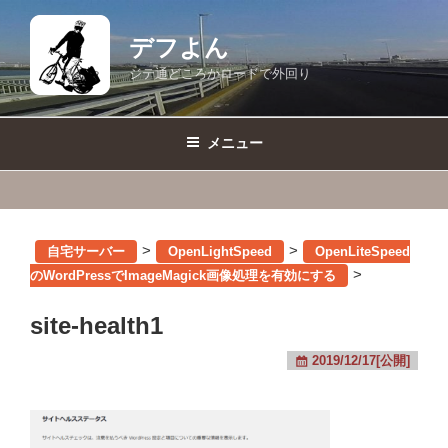
コ
ン
デフよん
テ
ジテ通どころかロードで外回り
ン
ツ
へ
メニュー
ス
キ
ッ
プ
>
>
自宅サーバー
OpenLightSpeed
OpenLiteSpeed
>
のWordPressでImageMagick画像処理を有効にする
site-health1
2019/12/17[公開]