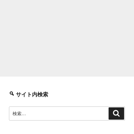
サイト内検索
検
検
索
索: