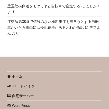
豊玉陸橋側道をモヤモヤと自転車で直進する
に
まじか！
より
道交法第38条で信号のない横断歩道を渡ろうとする自転
車がいたら車両には停止義務があるとわかる話
に
デフよ
ん
より
ホーム
ロードバイク
自宅サーバー
WordPress