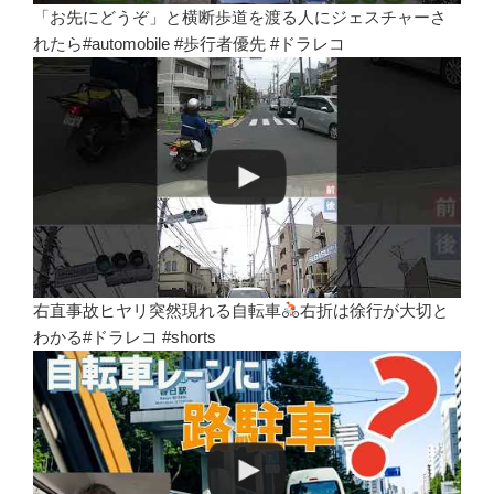
「お先にどうぞ」と横断歩道を渡る人にジェスチャーさ
れたら#automobile #歩行者優先 #ドラレコ
右直事故ヒヤリ突然現れる自転車
右折は徐行が大切と
わかる#ドラレコ #shorts