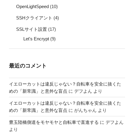
OpenLightSpeed
(10)
SSHクライアント
(4)
SSLサイト設置
(17)
Let's Encrypt
(9)
最近のコメント
イエローカットは違反じゃない？自転車を安全に抜くた
めの「新常識」と意外な盲点
に
デフよん
より
イエローカットは違反じゃない？自転車を安全に抜くた
めの「新常識」と意外な盲点
に
がんちゃん
より
豊玉陸橋側道をモヤモヤと自転車で直進する
に
デフよん
より