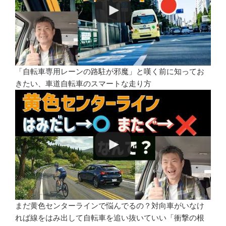
「自転車専用レーンの路駐が邪魔」と嘆く前に知ってお
きたい、車道自転車のスマートな走り方
まだ黄色センターラインで悩んでるの？対向車がいなけ
れば線をはみ出して自転車を追い抜いていい「衝撃の根