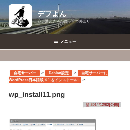
コ
ン
デフよん
テ
ジテ通どころかロードで外回り
ン
ツ
へ
メニュー
ス
キ
ッ
プ
>
>
自宅サーバー
Debian設定
自宅サーバーに
>
WordPress日本語版 4.1 をインストール
wp_install11.png
2014/12/02[公開]