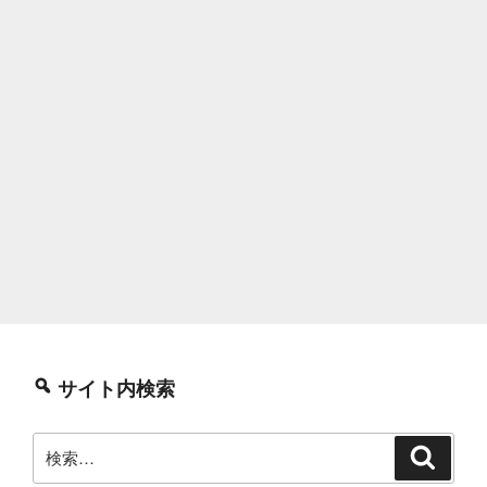
サイト内検索
検
検
索
索: