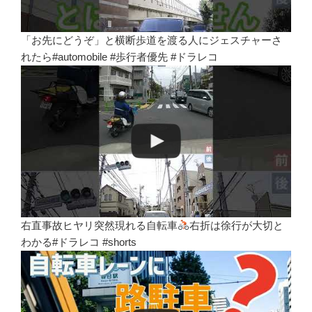
「お先にどうぞ」と横断歩道を渡る人にジェスチャーさ
れたら#automobile #歩行者優先 #ドラレコ
右直事故ヒヤリ突然現れる自転車
右折は徐行が大切と
わかる#ドラレコ #shorts