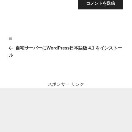
投
前
前
稿
の
自宅サーバーにWordPress日本語版 4.1 をインストー
ナ
投
ル
ビ
稿
ゲ
ー
シ
スポンサー リンク
ョ
ン