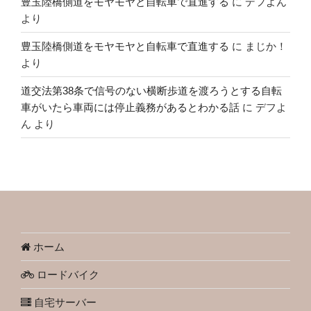
豊玉陸橋側道をモヤモヤと自転車で直進する
に
デフよん
より
豊玉陸橋側道をモヤモヤと自転車で直進する
に
まじか！
より
道交法第38条で信号のない横断歩道を渡ろうとする自転
車がいたら車両には停止義務があるとわかる話
に
デフよ
ん
より
ホーム
ロードバイク
自宅サーバー