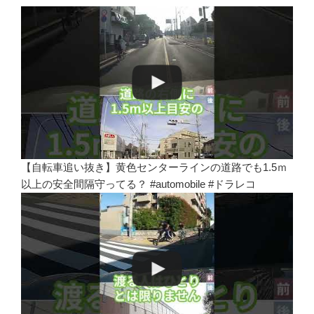
【自転車追い抜き】黄色センターラインの道路でも1.5ｍ
以上の安全間隔守ってる？ #automobile #ドラレコ