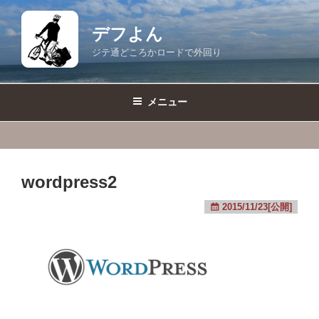
コ
ン
デフよん
テ
ジテ通どころかロードで外回り
ン
ツ
へ
メニュー
ス
キ
ッ
プ
wordpress2
2015/11/23[公開]