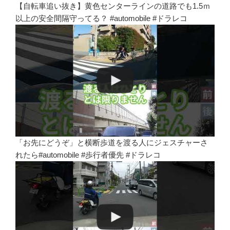
【自転車追い抜き】黄色センターラインの道路でも1.5ｍ
以上の安全間隔守ってる？ #automobile #ドラレコ
「お先にどうぞ」と横断歩道を渡る人にジェスチャーさ
れたら#automobile #歩行者優先 #ドラレコ