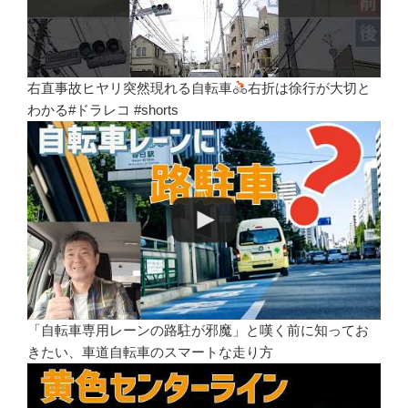
右直事故ヒヤリ突然現れる自転車
右折は徐行が大切と
わかる#ドラレコ #shorts
「自転車専用レーンの路駐が邪魔」と嘆く前に知ってお
きたい、車道自転車のスマートな走り方