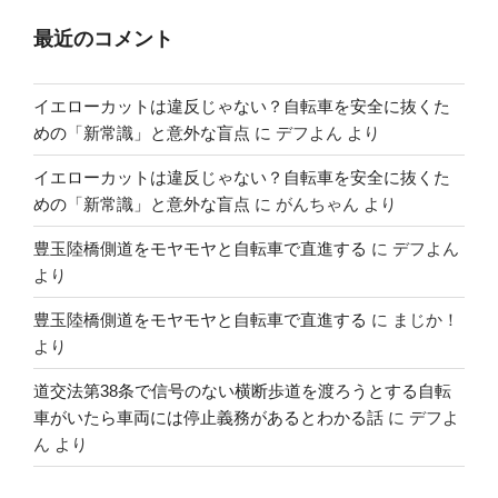
最近のコメント
イエローカットは違反じゃない？自転車を安全に抜くた
めの「新常識」と意外な盲点
に
デフよん
より
イエローカットは違反じゃない？自転車を安全に抜くた
めの「新常識」と意外な盲点
に
がんちゃん
より
豊玉陸橋側道をモヤモヤと自転車で直進する
に
デフよん
より
豊玉陸橋側道をモヤモヤと自転車で直進する
に
まじか！
より
道交法第38条で信号のない横断歩道を渡ろうとする自転
車がいたら車両には停止義務があるとわかる話
に
デフよ
ん
より