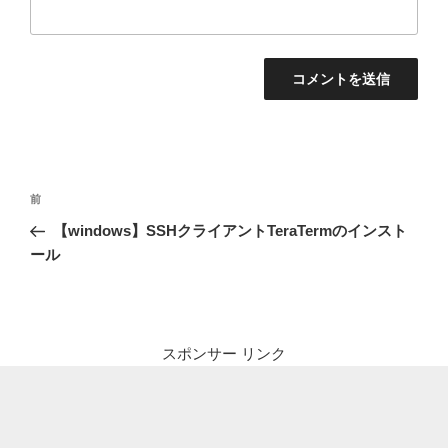
投
前
前
稿
の
【windows】SSHクライアントTeraTermのインスト
ナ
投
ール
ビ
稿
ゲ
ー
シ
スポンサー リンク
ョ
ン