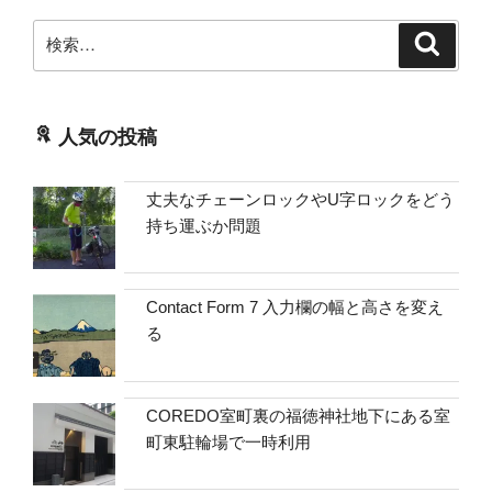
検
検
索
索:
人気の投稿
丈夫なチェーンロックやU字ロックをどう
持ち運ぶか問題
Contact Form 7 入力欄の幅と高さを変え
る
COREDO室町裏の福徳神社地下にある室
町東駐輪場で一時利用