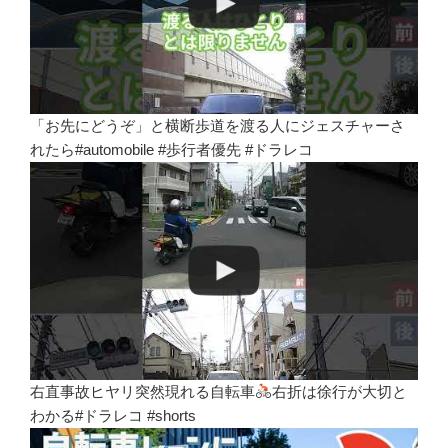
「お先にどうぞ」と横断歩道を渡る人にジェスチャーさ
れたら#automobile #歩行者優先 #ドラレコ
右直事故ヒヤリ突然現れる自転車
右折は徐行が大切と
わかる#ドラレコ #shorts