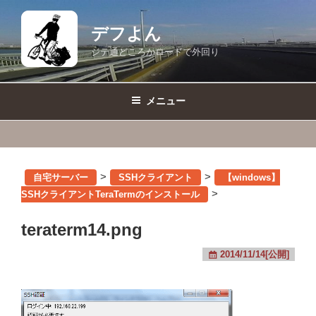
コ
ン
デフよん
テ
ジテ通どころかロードで外回り
ン
ツ
へ
メニュー
ス
キ
ッ
プ
>
>
自宅サーバー
SSHクライアント
【windows】
>
SSHクライアントTeraTermのインストール
teraterm14.png
2014/11/14[公開]