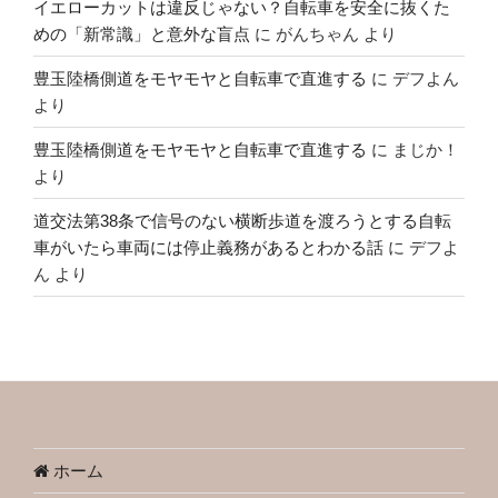
イエローカットは違反じゃない？自転車を安全に抜くた
めの「新常識」と意外な盲点
に
がんちゃん
より
豊玉陸橋側道をモヤモヤと自転車で直進する
に
デフよん
より
豊玉陸橋側道をモヤモヤと自転車で直進する
に
まじか！
より
道交法第38条で信号のない横断歩道を渡ろうとする自転
車がいたら車両には停止義務があるとわかる話
に
デフよ
ん
より
ホーム