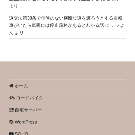
より
道交法第38条で信号のない横断歩道を渡ろうとする自転
車がいたら車両には停止義務があるとわかる話
に
デフよ
ん
より
ホーム
ロードバイク
自宅サーバー
WordPress
SOHO