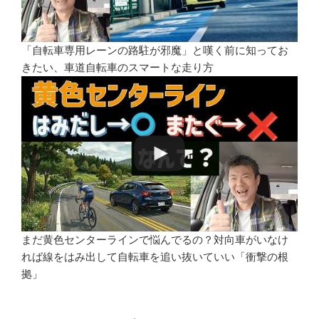
「自転車専用レーンの路駐が邪魔」と嘆く前に知ってお
きたい、車道自転車のスマートな走り方
まだ黄色センターラインで悩んでるの？対向車がいなけ
れば線をはみ出して自転車を追い抜いていい「衝撃の根
拠」