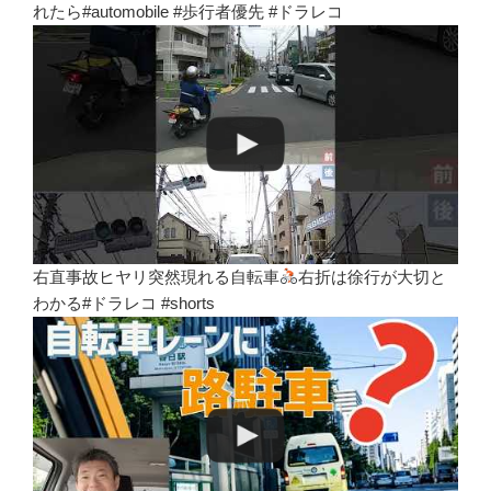
れたら#automobile #歩行者優先 #ドラレコ
右直事故ヒヤリ突然現れる自転車
右折は徐行が大切と
わかる#ドラレコ #shorts