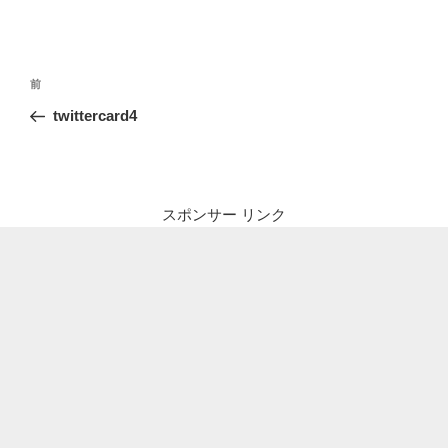
投
前
前
稿
の
twittercard4
ナ
投
ビ
稿
ゲ
ー
スポンサー リンク
シ
ョ
ン