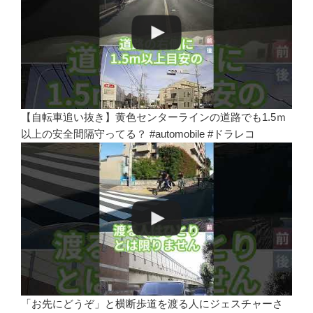
【自転車追い抜き】黄色センターラインの道路でも1.5ｍ
以上の安全間隔守ってる？ #automobile #ドラレコ
「お先にどうぞ」と横断歩道を渡る人にジェスチャーさ