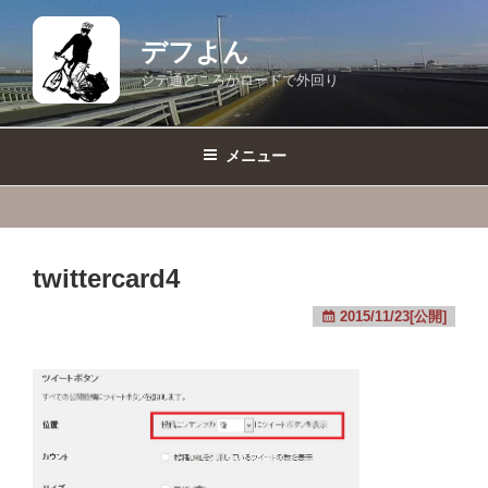
コ
ン
デフよん
テ
ジテ通どころかロードで外回り
ン
ツ
へ
メニュー
ス
キ
ッ
プ
twittercard4
2015/11/23[公開]