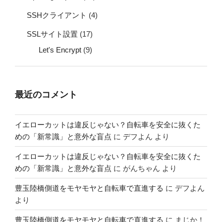
SSHクライアント
(4)
SSLサイト設置
(17)
Let's Encrypt
(9)
最近のコメント
イエローカットは違反じゃない？自転車を安全に抜くた
めの「新常識」と意外な盲点
に
デフよん
より
イエローカットは違反じゃない？自転車を安全に抜くた
めの「新常識」と意外な盲点
に
がんちゃん
より
豊玉陸橋側道をモヤモヤと自転車で直進する
に
デフよん
より
豊玉陸橋側道をモヤモヤと自転車で直進する
に
まじか！