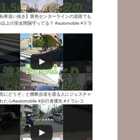
転車追い抜き】黄色センターラインの道路でも
5ｍ以上の安全間隔守ってる？ #automobile #ドラ
先にどうぞ」と横断歩道を渡る人にジェスチャ
れたら#automobile #歩行者優先 #ドラレコ