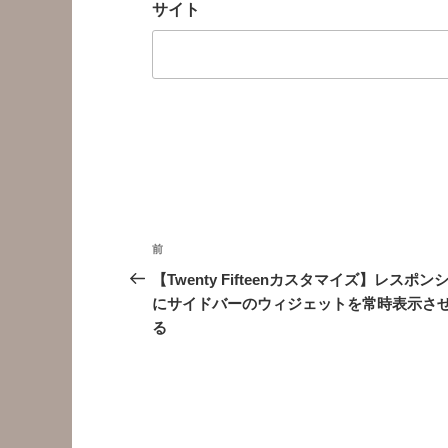
サイト
投
前
前
稿
の
【Twenty Fifteenカスタマイズ】レスポン
投
にサイドバーのウィジェットを常時表示さ
ナ
稿
る
ビ
ゲ
ー