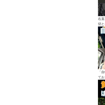
右直
切と
「自
てお