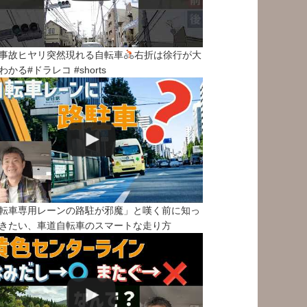
事故ヒヤリ突然現れる自転車
右折は徐行が大
わかる#ドラレコ #shorts
転車専用レーンの路駐が邪魔」と嘆く前に知っ
きたい、車道自転車のスマートな走り方