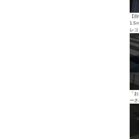
【自
1.
レコ
「お
ーさ