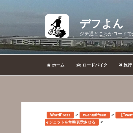
コ
ン
テ
デフよん
ン
ツ
ジテ通どころかロードで
へ
ス
キ
ッ
ホーム
ロードバイク
旅行
プ
>
>
WordPress
twentyfifteen
【Twe
>
ィジェットを常時表示させる