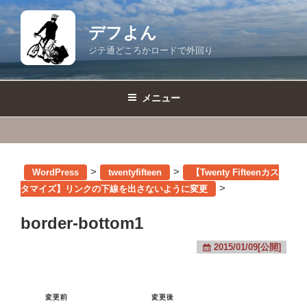
コ
ン
デフよん
テ
ジテ通どころかロードで外回り
ン
ツ
へ
メニュー
ス
キ
ッ
プ
>
>
WordPress
twentyfifteen
【Twenty Fifteenカス
>
タマイズ】リンクの下線を出さないように変更
border-bottom1
2015/01/09[公開]