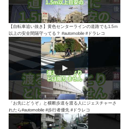
【自転車追い抜き】黄色センターラインの道路でも1.5ｍ
以上の安全間隔守ってる？ #automobile #ドラレコ
「お先にどうぞ」と横断歩道を渡る人にジェスチャーさ
れたら#automobile #歩行者優先 #ドラレコ