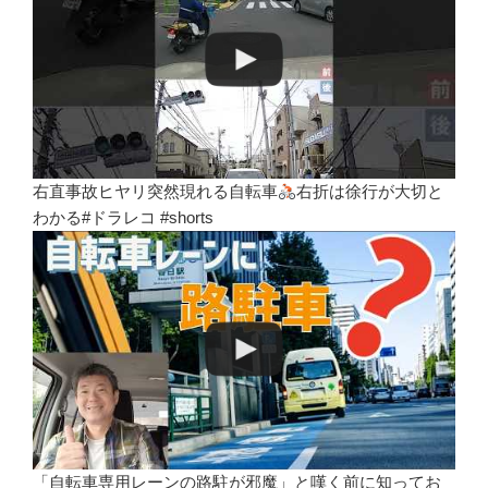
右直事故ヒヤリ突然現れる自転車
右折は徐行が大切と
わかる#ドラレコ #shorts
「自転車専用レーンの路駐が邪魔」と嘆く前に知ってお