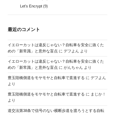
Let's Encrypt
(9)
最近のコメント
イエローカットは違反じゃない？自転車を安全に抜くた
めの「新常識」と意外な盲点
に
デフよん
より
イエローカットは違反じゃない？自転車を安全に抜くた
めの「新常識」と意外な盲点
に
がんちゃん
より
豊玉陸橋側道をモヤモヤと自転車で直進する
に
デフよん
より
豊玉陸橋側道をモヤモヤと自転車で直進する
に
まじか！
より
道交法第38条で信号のない横断歩道を渡ろうとする自転