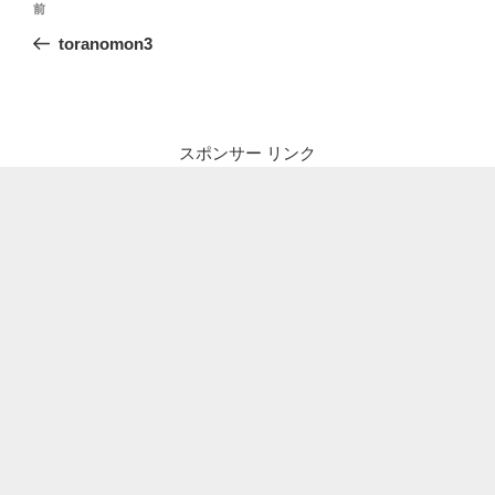
前
前
稿
の
toranomon3
ナ
投
ビ
稿
ゲ
ー
スポンサー リンク
シ
ョ
ン