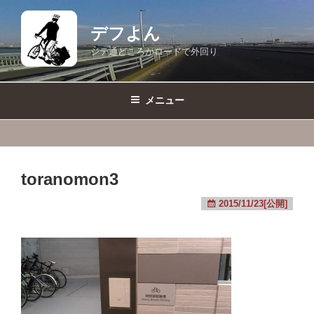
コ
ン
デフよん
テ
ジテ通どころかロードで外回り
ン
ツ
へ
メニュー
ス
キ
ッ
プ
toranomon3
2015/11/23[公開]