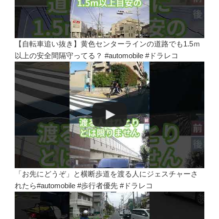
【自転車追い抜き】黄色センターラインの道路でも1.5ｍ
以上の安全間隔守ってる？ #automobile #ドラレコ
「お先にどうぞ」と横断歩道を渡る人にジェスチャーさ
れたら#automobile #歩行者優先 #ドラレコ