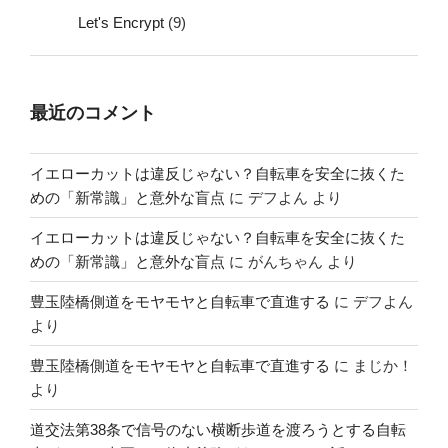
Let's Encrypt
(9)
最近のコメント
イエローカットは違反じゃない？自転車を安全に抜くた
めの「新常識」と意外な盲点
に
デフよん
より
イエローカットは違反じゃない？自転車を安全に抜くた
めの「新常識」と意外な盲点
に
がんちゃん
より
豊玉陸橋側道をモヤモヤと自転車で直進する
に
デフよん
より
豊玉陸橋側道をモヤモヤと自転車で直進する
に
まじか！
より
道交法第38条で信号のない横断歩道を渡ろうとする自転