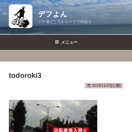
コ
ン
デフよん
テ
ジテ通どころかロードで外回り
ン
ツ
へ
メニュー
ス
キ
ッ
プ
todoroki3
2015/11/23[公開]