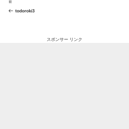
前
前
稿
の
todoroki3
ナ
投
ビ
稿
ゲ
ー
スポンサー リンク
シ
ョ
ン