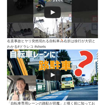
右直事故ヒヤリ突然現れる自転車
右折は徐行が大切と
わかる#ドラレコ #shorts
「自転車専用レーンの路駐が邪魔」と嘆く前に知ってお