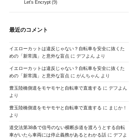
Let's Encrypt
(9)
最近のコメント
イエローカットは違反じゃない？自転車を安全に抜くた
めの「新常識」と意外な盲点
に
デフよん
より
イエローカットは違反じゃない？自転車を安全に抜くた
めの「新常識」と意外な盲点
に
がんちゃん
より
豊玉陸橋側道をモヤモヤと自転車で直進する
に
デフよん
より
豊玉陸橋側道をモヤモヤと自転車で直進する
に
まじか！
より
道交法第38条で信号のない横断歩道を渡ろうとする自転
車がいたら車両には停止義務があるとわかる話
に
デフよ