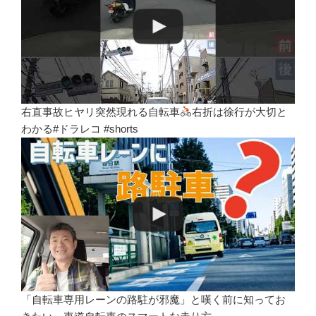
右直事故ヒヤリ突然現れる自転車
右折は徐行が大切と
わかる#ドラレコ #shorts
「自転車専用レーンの路駐が邪魔」と嘆く前に知ってお