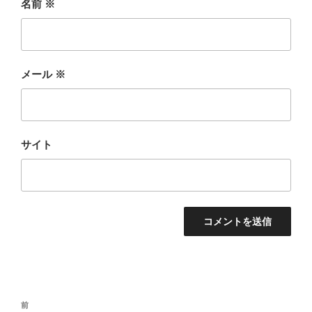
名前
※
メール
※
サイト
投
前
前