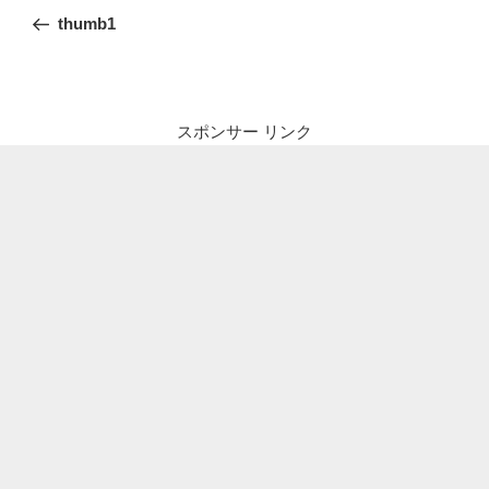
稿
の
thumb1
ナ
投
ビ
稿
ゲ
ー
スポンサー リンク
シ
ョ
ン