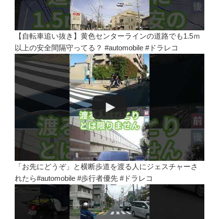
【自転車追い抜き】黄色センターラインの道路でも1.5ｍ
以上の安全間隔守ってる？ #automobile #ドラレコ
「お先にどうぞ」と横断歩道を渡る人にジェスチャーさ
れたら#automobile #歩行者優先 #ドラレコ