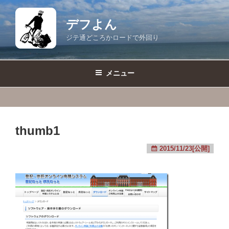
コ
ン
デフよん
テ
ジテ通どころかロードで外回り
ン
ツ
へ
メニュー
ス
キ
ッ
プ
thumb1
2015/11/23[公開]