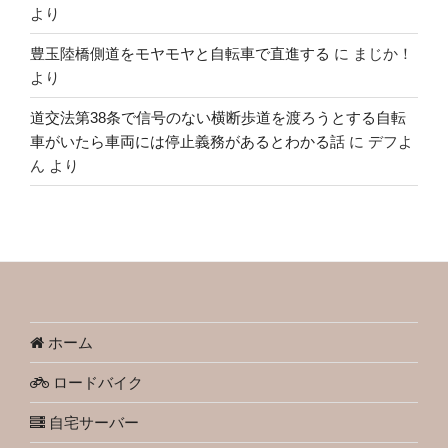
より
豊玉陸橋側道をモヤモヤと自転車で直進する
に
まじか！
より
道交法第38条で信号のない横断歩道を渡ろうとする自転
車がいたら車両には停止義務があるとわかる話
に
デフよ
ん
より
ホーム
ロードバイク
自宅サーバー