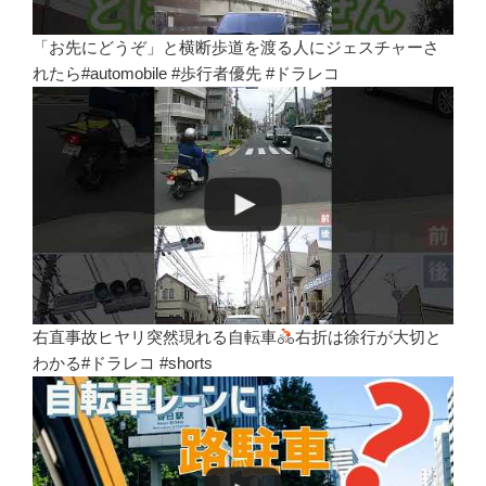
「お先にどうぞ」と横断歩道を渡る人にジェスチャーさ
れたら#automobile #歩行者優先 #ドラレコ
右直事故ヒヤリ突然現れる自転車
右折は徐行が大切と
わかる#ドラレコ #shorts