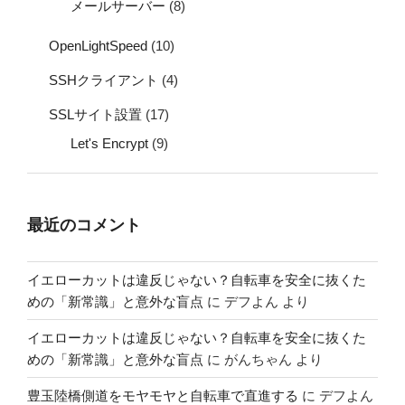
メールサーバー
(8)
OpenLightSpeed
(10)
SSHクライアント
(4)
SSLサイト設置
(17)
Let's Encrypt
(9)
最近のコメント
イエローカットは違反じゃない？自転車を安全に抜くた
めの「新常識」と意外な盲点
に
デフよん
より
イエローカットは違反じゃない？自転車を安全に抜くた
めの「新常識」と意外な盲点
に
がんちゃん
より
豊玉陸橋側道をモヤモヤと自転車で直進する
に
デフよん