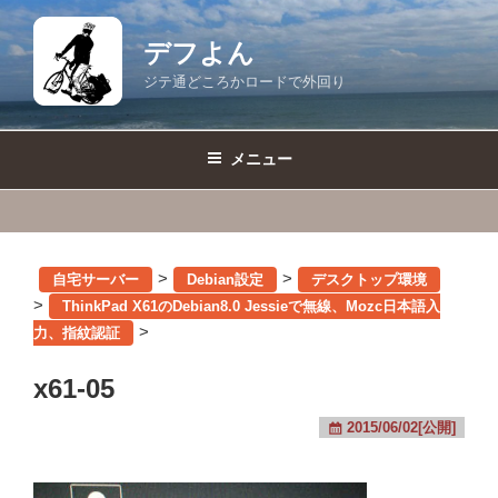
コ
ン
デフよん
テ
ジテ通どころかロードで外回り
ン
ツ
へ
メニュー
ス
キ
ッ
プ
>
>
自宅サーバー
Debian設定
デスクトップ環境
>
ThinkPad X61のDebian8.0 Jessieで無線、Mozc日本語入
>
力、指紋認証
x61-05
2015/06/02[公開]