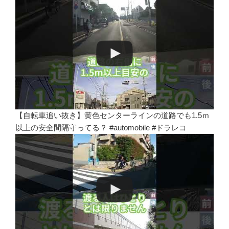
【自転車追い抜き】黄色センターラインの道路でも1.5ｍ
以上の安全間隔守ってる？ #automobile #ドラレコ