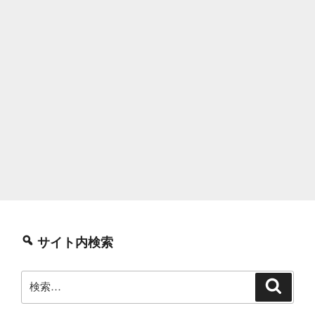
サイト内検索
検
検
索
索: