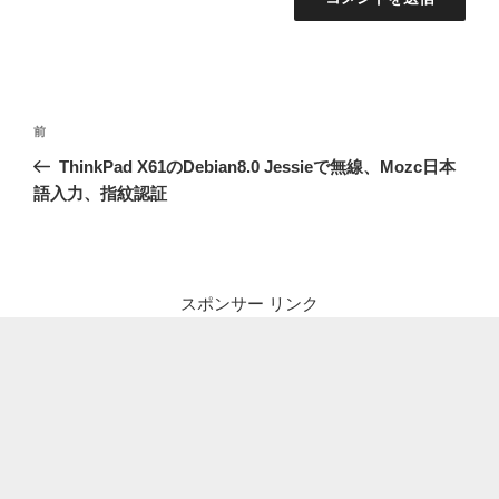
投
前
前
稿
の
ThinkPad X61のDebian8.0 Jessieで無線、Mozc日本
ナ
投
語入力、指紋認証
ビ
稿
ゲ
ー
シ
スポンサー リンク
ョ
ン