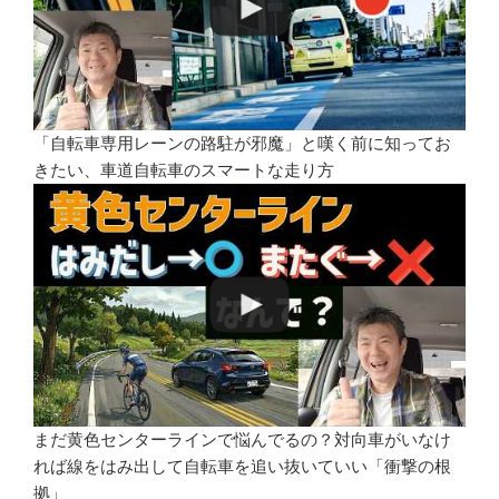
「自転車専用レーンの路駐が邪魔」と嘆く前に知ってお
きたい、車道自転車のスマートな走り方
まだ黄色センターラインで悩んでるの？対向車がいなけ
れば線をはみ出して自転車を追い抜いていい「衝撃の根
拠」