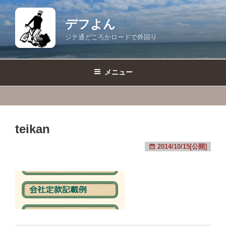
コ
ン
デフよん
テ
ジテ通どころかロードで外回り
ン
ツ
へ
メニュー
ス
キ
ッ
プ
teikan
2014/10/15[公開]