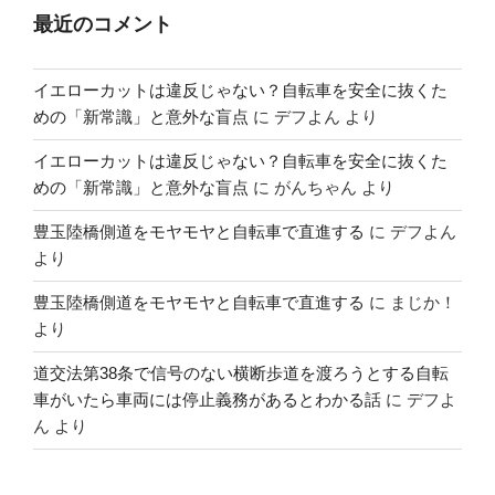
最近のコメント
イエローカットは違反じゃない？自転車を安全に抜くた
めの「新常識」と意外な盲点
に
デフよん
より
イエローカットは違反じゃない？自転車を安全に抜くた
めの「新常識」と意外な盲点
に
がんちゃん
より
豊玉陸橋側道をモヤモヤと自転車で直進する
に
デフよん
より
豊玉陸橋側道をモヤモヤと自転車で直進する
に
まじか！
より
道交法第38条で信号のない横断歩道を渡ろうとする自転
車がいたら車両には停止義務があるとわかる話
に
デフよ
ん
より