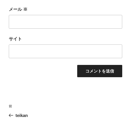
メール
※
サイト
投
前
前
稿
の
teikan
ナ
投
ビ
稿