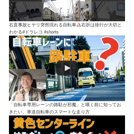
右直事故ヒヤリ突然現れる自転車
右折は徐行が大切と
わかる#ドラレコ #shorts
「自転車専用レーンの路駐が邪魔」と嘆く前に知ってお
きたい、車道自転車のスマートな走り方