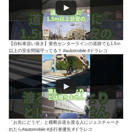
【自転車追い抜き】黄色センターラインの道路でも1.5ｍ
以上の安全間隔守ってる？ #automobile #ドラレコ
「お先にどうぞ」と横断歩道を渡る人にジェスチャーさ
れたら#automobile #歩行者優先 #ドラレコ