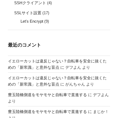
SSHクライアント
(4)
SSLサイト設置
(17)
Let's Encrypt
(9)
最近のコメント
イエローカットは違反じゃない？自転車を安全に抜くた
めの「新常識」と意外な盲点
に
デフよん
より
イエローカットは違反じゃない？自転車を安全に抜くた
めの「新常識」と意外な盲点
に
がんちゃん
より
豊玉陸橋側道をモヤモヤと自転車で直進する
に
デフよん
より
豊玉陸橋側道をモヤモヤと自転車で直進する
に
まじか！
より