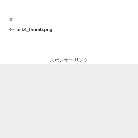
投
前
前
稿
の
teik4_thumb.png
ナ
投
ビ
稿
ゲ
ー
スポンサー リンク
シ
ョ
ン