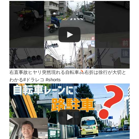
右直事故ヒヤリ突然現れる自転車
右折は徐行が大切と
わかる#ドラレコ #shorts