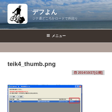
コ
ン
デフよん
テ
ジテ通どころかロードで外回り
ン
ツ
へ
メニュー
ス
キ
ッ
プ
teik4_thumb.png
2014/10/27[公開]