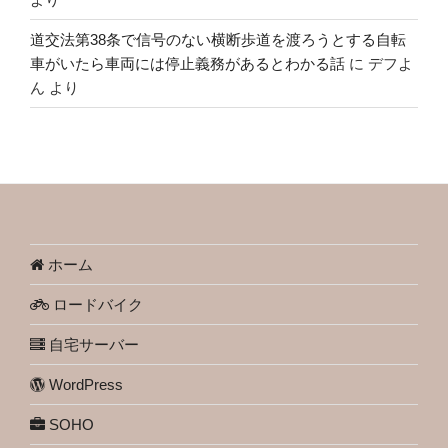
道交法第38条で信号のない横断歩道を渡ろうとする自転
車がいたら車両には停止義務があるとわかる話
に
デフよ
ん
より
ホーム
ロードバイク
自宅サーバー
WordPress
SOHO